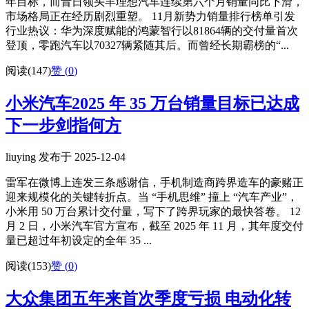
年目标，而昔日领头羊理想汽车连续第六个月销量同比下滑，
市场格局正在经历剧烈重塑。 11月新势力销量排行榜单引发
行业热议：华为深度赋能的鸿蒙智行以81864辆的交付量首次
登顶，零跑汽车以70327辆紧随其后。而曾经长期霸榜的“...
阅读(147)
赞 (
0
)
小米汽车2025 年 35 万台销量目标已达成
下一步剑指何方
liuying 发布于 2025-12-04
雷军在微博上连发三条感谢信，手机制造商跨界造车的豪赌正
迎来规模化的关键转折点。当 “手机思维” 撞上 “汽车产业”，
小米用 50 万台累计交付量，写下了跨界玩家的最快答卷。 12
月 2 日，小米汽车官方宣布，截至 2025 年 11 月，其年度交付
量已超过年初设定的全年 35 ...
阅读(153)
赞 (
0
)
大众集团五年来首次季度亏损 电动化转