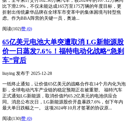
据，全年累计交付162.36万辆汽车，较2024年的167.12万辆同
比下滑2.9%，不仅未能达成165万至175万辆的年度目标，更
折射出传统豪华品牌在全球车市变革中的集体困境与转型焦
虑。作为BBA阵营的关键一员，奥迪...
阅读(102)
赞 (
0
)
65亿美元电池大单突遭取消 LG新能源股
价一日蒸发7.6%！福特电动化战略“急刹
车”背后
liuying 发布于 2025-12-28
一纸终止通知，让价值65亿美元的战略合作在14个月内化为泡
影，全球电动汽车产业链的稳定预期正在被重塑。 福特汽车
正式通知LG新能源，取消价值约65.2亿美元的电池供应合
同。消息公布次日，LG新能源股价开盘暴跌7.6%，创下年内
最大单日跌幅之一。 这项2024年10月才签署的协议原...
阅读(130)
赞 (
0
)