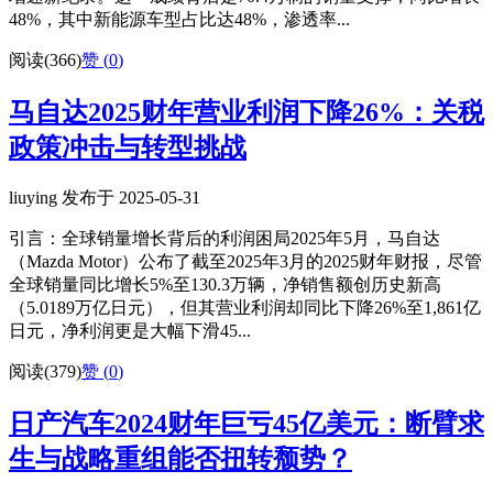
48%，其中新能源车型占比达48%，渗透率...
阅读(366)
赞 (
0
)
马自达2025财年营业利润下降26%：关税
政策冲击与转型挑战
liuying 发布于 2025-05-31
引言：全球销量增长背后的利润困局2025年5月，马自达
（Mazda Motor）公布了截至2025年3月的2025财年财报，尽管
全球销量同比增长5%至130.3万辆，净销售额创历史新高
（5.0189万亿日元），但其营业利润却同比下降26%至1,861亿
日元，净利润更是大幅下滑45...
阅读(379)
赞 (
0
)
日产汽车2024财年巨亏45亿美元：断臂求
生与战略重组能否扭转颓势？