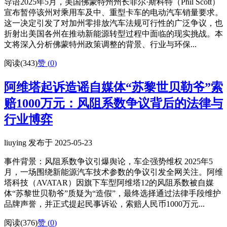
导语2025年5月，美国佛蒙特州州长菲尔·斯科特（Phil Scott）
宣布暂停该州对乘用车及中、重型卡车的电动汽车销量要求。
这一决定引发了对加州零排放汽车法规可行性的广泛争议，也
折射出美国各州在推动新能源转型过程中面临的现实挑战。本
文将深入分析佛蒙特州政策调整的背景、行业与环保...
阅读(343)
赞 (
0
)
阿维塔起诉造谣自媒体“苏黎世贝勒爷”索
赔1000万元：风阻系数争议背后的法律与
行业博弈
liuying 发布于 2025-05-23
事件背景：风阻系数争议引爆舆论，车企强势维权 2025年5
月，一场围绕新能源汽车技术参数的争议引发全网关注。阿维
塔科技（AVATAR）因旗下车型阿维塔12的风阻系数被自媒
体“苏黎世贝勒爷”质疑为“造假”，最终选择通过法律手段维护
品牌声誉，并正式提起民事诉讼，索赔人民币1000万元...
阅读(376)
赞 (
0
)