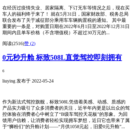
在经历过疫情失业、居家隔离、下订无车等情况之后，现在买
车人的福利终于来了！ 就在5月31日，国家财政部、税务总局
联合发布了关于减征部分乘用车车辆购置税的通知。 其中最
重要的一条是，对购置日期在2022年6月1日至2022年12月31日
期间内且单车价格（不含增值税）不超过30万元的...
阅读(2516)
赞 (
2
)
0元秒升舱 标致508L直觉驾控即刻拥有
6
liuying 发布于 2022-05-24
作为新法式驾控旗舰，标致508L凭借着美感、动感、质感的
产品实力吸引了众多消费者的关注，近半年内更是以出众的驾
控体验在消费者心中树立了“B级车驾控天花板”的形象。为回
馈用户信赖，让消费者轻松实现拥车梦想，近日它也带来了属
于“狮粉们”的升舱计划——“月供1058元起，旧爱0元升舱”...