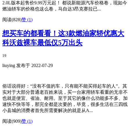
2.0L版本起售价9.99万元起！ 都说新能源汽车价格卷，现如今
燃油轿车的价格也这么卷，马自达3昂克赛拉已...
阅读(828)
赞 (
1
)
想买车的都看看！这3款燃油家轿优惠大
科沃兹裸车最低仅5万出头
19
liuying 发布于 2022-07-29
俗话说得好：“没有不值的车，只有能不能买得起车的人”。其
实对于大部分普通老百姓来说，买一台家用轿车看重的无非不
也就是便宜、省油、耐用。至于其它的像什么功能多不多、加
速快不快等等，那完全都是次要的，毕竟，很多生活在三四线
小县城的消费者首先所需要解决的就是从A...
阅读(909)
赞 (
1
)