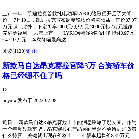
上市一年，凯迪拉克首款纯电动车LYRIQ锐歌便开启了大降
价。 7月10日，凯迪拉克宣布调整锐歌价格与权益，售价37.97
万元起。此外，下定可享2000元抵2万元/3000元抵2万元送家
充桩等福利。 去年上市时，LYRIQ锐歌的售价区间为43.97万
~47.97万元，本次降幅最高达...
阅读(1128)
赞 (
1
)
新款马自达昂克赛拉官降3万 合资轿车价
格已经绷不住了吗
12
liuying 发布于 2023-07-08
近日， 新款马自达3 昂克赛拉上市的消息刷爆了朋友圈。作为
一个年度改款车型，昂克赛拉在产品层面当然不会给到消费者
什么惊喜，关键就出现在价格上，1.5L版本起售价8.99万元，