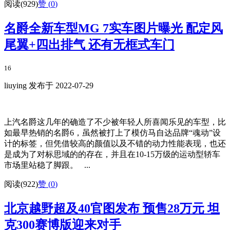
阅读(929)
赞 (
0
)
名爵全新车型MG 7实车图片曝光 配定风
尾翼+四出排气 还有无框式车门
16
liuying 发布于 2022-07-29
上汽名爵这几年的确造了不少被年轻人所喜闻乐见的车型，比
如最早热销的名爵6，虽然被打上了模仿马自达品牌“魂动”设
计的标签，但凭借较高的颜值以及不错的动力性能表现，也还
是成为了对标思域的的存在，并且在10-15万级的运动型轿车
市场里站稳了脚跟。 ...
阅读(922)
赞 (
0
)
北京越野超及40官图发布 预售28万元 坦
克300赛博版迎来对手