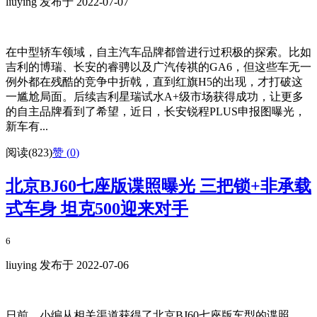
liuying 发布于 2022-07-07
在中型轿车领域，自主汽车品牌都曾进行过积极的探索。比如
吉利的博瑞、长安的睿骋以及广汽传祺的GA6，但这些车无一
例外都在残酷的竞争中折戟，直到红旗H5的出现，才打破这
一尴尬局面。后续吉利星瑞试水A+级市场获得成功，让更多
的自主品牌看到了希望，近日，长安锐程PLUS申报图曝光，
新车有...
阅读(823)
赞 (
0
)
北京BJ60七座版谍照曝光 三把锁+非承载
式车身 坦克500迎来对手
6
liuying 发布于 2022-07-06
日前，小编从相关渠道获得了北京BJ60七座版车型的谍照，