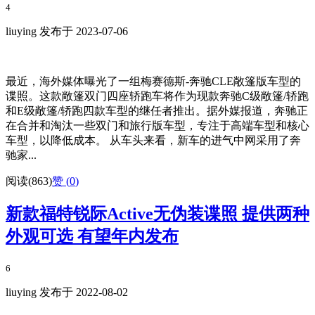
4
liuying 发布于 2023-07-06
最近，海外媒体曝光了一组梅赛德斯-奔驰CLE敞篷版车型的
谍照。这款敞篷双门四座轿跑车将作为现款奔驰C级敞篷/轿跑
和E级敞篷/轿跑四款车型的继任者推出。据外媒报道，奔驰正
在合并和淘汰一些双门和旅行版车型，专注于高端车型和核心
车型，以降低成本。 从车头来看，新车的进气中网采用了奔
驰家...
阅读(863)
赞 (
0
)
新款福特锐际Active无伪装谍照 提供两种
外观可选 有望年内发布
6
liuying 发布于 2022-08-02