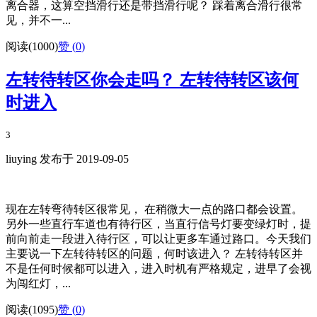
离合器，这算空挡滑行还是带挡滑行呢？ 踩着离合滑行很常
见，并不一...
阅读(1000)
赞 (
0
)
左转待转区你会走吗？ 左转待转区该何
时进入
3
liuying 发布于 2019-09-05
现在左转弯待转区很常见， 在稍微大一点的路口都会设置。
另外一些直行车道也有待行区，当直行信号灯要变绿灯时，提
前向前走一段进入待行区，可以让更多车通过路口。今天我们
主要说一下左转待转区的问题，何时该进入？ 左转待转区并
不是任何时候都可以进入，进入时机有严格规定，进早了会视
为闯红灯，...
阅读(1095)
赞 (
0
)