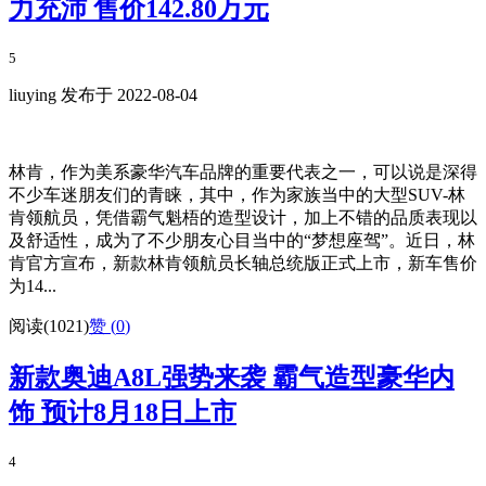
力充沛 售价142.80万元
5
liuying 发布于 2022-08-04
林肯，作为美系豪华汽车品牌的重要代表之一，可以说是深得
不少车迷朋友们的青睐，其中，作为家族当中的大型SUV-林
肯领航员，凭借霸气魁梧的造型设计，加上不错的品质表现以
及舒适性，成为了不少朋友心目当中的“梦想座驾”。近日，林
肯官方宣布，新款林肯领航员长轴总统版正式上市，新车售价
为14...
阅读(1021)
赞 (
0
)
新款奥迪A8L强势来袭 霸气造型豪华内
饰 预计8月18日上市
4