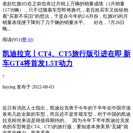
老款红旗H5在之前也有过月销上万辆的销量成绩（1月销量
11739辆），只不过随着车型即将换代，老百姓买车又纷纷抱
着“买新不买旧”的想法，于是在今年的2-6月份，红旗H5的月
销量表现便下降到了几千辆的销量水平。 好在，7月26日
晚...
阅读(951)
赞 (
0
)
凯迪拉克丨CT4、CT5旅行版引进在即 新
车GT4将首发1.5T动力
7
liuying 发布于 2022-08-03
近日有消息人士指出，凯迪拉克将于今年的下半年在中国市场
发布几款全新的车型，而且还不是常规车型，对于中国的凯迪
拉克粉丝来说是很值得期待的。 因为今年下半年凯迪拉克发
布的车型将是CT4、CT5的旅行版，要知道本身美系“瓦罐”就
非常的稀少，而美系豪...