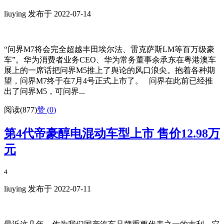
liuying 发布于 2022-07-14
“问界M7将会完全超越丰田埃尔法、雷克萨斯LM等百万级豪
车”。华为消费者业务CEO、华为常务董事余承东在粤港澳车
展上的一席话把问界M5推上了舆论的风口浪尖。抱着各种期
望，问界M7终于在7月4号正式上市了。 问界在此前已经推
出了问界M5，可问界...
阅读(877)
赞 (
0
)
第4代帝豪醇电混动车型上市 售价12.98万
元
4
liuying 发布于 2022-07-11