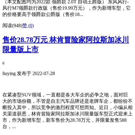
（本文配图均为2022款 领爵款 2.0T 自动王爵版） 东风风行-
风行M7领爵款行政版（售价19.99万元），作为新增车型，它
的价格要高于领爵款公爵版（售价18...
阅读(948)
赞 (
0
)
售价28.78万元 林肯冒险家阿拉斯加冰川
限量版上市
6
liuying 发布于 2022-07-28
在紧凑型SUV领域，一直都是各大车企的必争之地，面对巨
大的市场份额，不管是自主汽车品牌还是老牌车企，都纷纷不
断投入其中，所以竞争的激烈程度可想而知。近日，小编从相
关渠道获悉，林肯冒险家阿拉斯加冰川限量版车型正式迎来上
市，作为新增车型，新车售价为28.78万元，并限量发售588
台，...