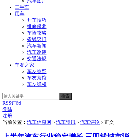
汽车图片
二手车
用车
开车技巧
维修保养
车险攻略
省钱窍门
汽车新闻
汽车改装
交通法规
车友之家
车友答疑
车友茶馆
车友维权
RSS订阅
登陆
注册
当前位置：
汽车信息网
汽车资讯
汽车评论
正文
>
>
>
上半年汽车行业稳定增长 三四线城市消