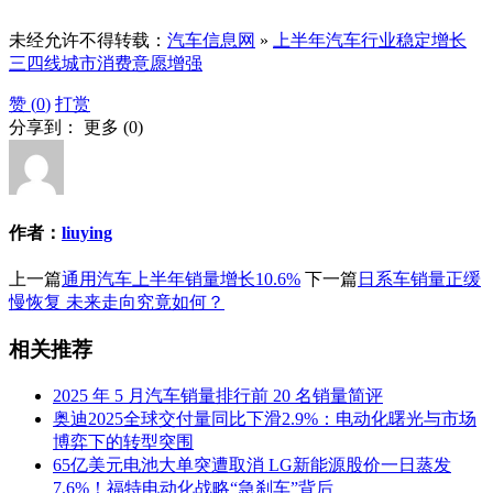
未经允许不得转载：
汽车信息网
»
上半年汽车行业稳定增长
三四线城市消费意愿增强
赞 (
0
)
打赏
分享到：
更多
(
0
)
作者：
liuying
上一篇
通用汽车上半年销量增长10.6%
下一篇
日系车销量正缓
慢恢复 未来走向究竟如何？
相关推荐
2025 年 5 月汽车销量排行前 20 名销量简评
奥迪2025全球交付量同比下滑2.9%：电动化曙光与市场
博弈下的转型突围
65亿美元电池大单突遭取消 LG新能源股价一日蒸发
7.6%！福特电动化战略“急刹车”背后