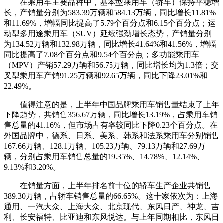
在乘用车主要品种中，基本型乘用车（轿车）保持平稳增
长，产销量分别为583.39万辆和584.13万辆，同比增长11.81%
和11.69%，增幅同比提高了5.79个百分点和6.15个百分点；运
动型多用途乘用车（SUV）延续强劲增长态势，产销量分别
为134.52万辆和132.98万辆，同比增长41.64%和41.56%，增幅
同比提高了7.08个百分点和9.54个百分点；多功能乘用车
（MPV）产销57.29万辆和56.75万辆，同比增长均为1.3倍；交
叉型乘用车产销91.25万辆和92.65万辆，同比下降23.01%和
22.49%。
值得注意的是，上半年中国品牌乘用车销售量结束了上年
下降趋势，共销售356.67万辆，同比增长13.19%，占乘用车销
售总量的41.16%，但市场占有率较同比下降0.23个百分点。在
外国品牌中，德系、日系、美系、韩系和法系乘用车分别销售
167.66万辆、128.1万辆、105.23万辆、79.13万辆和27.69万
辆，分别占乘用车销售总量的19.35%、14.78%、12.14%、
9.13%和3.20%。
在销量方面，上半年排名前十位的轿车生产企业共销售
389.30万辆，占轿车销售总量的66.65%。这十家依次为：上海
通用、一汽大众、上海大众、北京现代、东风日产、神龙、吉
利、长安福特、比亚迪和东风悦达。与上年同期相比，东风日