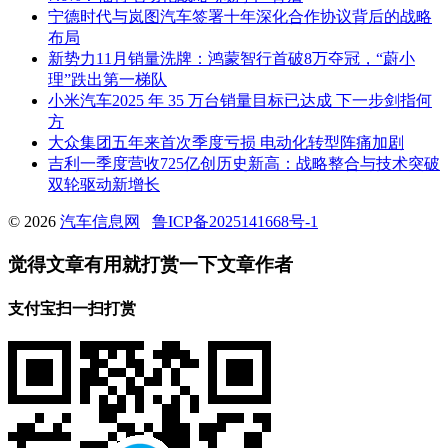
宁德时代与岚图汽车签署十年深化合作协议背后的战略
布局
新势力11月销量洗牌：鸿蒙智行首破8万夺冠，“蔚小
理”跌出第一梯队
小米汽车2025 年 35 万台销量目标已达成 下一步剑指何
方
大众集团五年来首次季度亏损 电动化转型阵痛加剧
吉利一季度营收725亿创历史新高：战略整合与技术突破
双轮驱动新增长
© 2026
汽车信息网
鲁ICP备2025141668号-1
觉得文章有用就打赏一下文章作者
支付宝扫一扫打赏