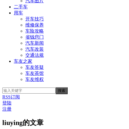
汽车图片
二手车
用车
开车技巧
维修保养
车险攻略
省钱窍门
汽车新闻
汽车改装
交通法规
车友之家
车友答疑
车友茶馆
车友维权
RSS订阅
登陆
注册
liuying的文章