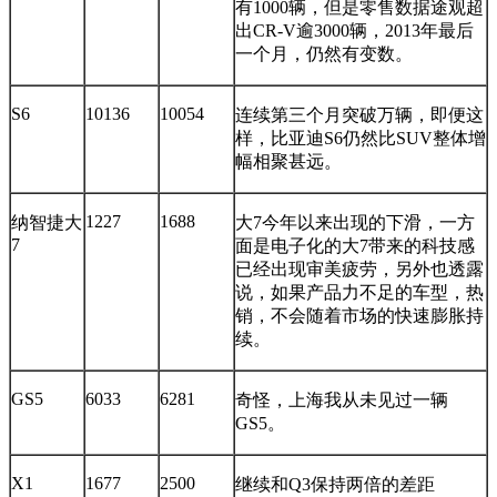
有1000辆，但是零售数据途观超
出CR-V逾3000辆，2013年最后
一个月，仍然有变数。
S6
10136
10054
连续第三个月突破万辆，即便这
样，比亚迪S6仍然比SUV整体增
幅相聚甚远。
1227
1688
纳智捷大
大7今年以来出现的下滑，一方
7
面是电子化的大7带来的科技感
已经出现审美疲劳，另外也透露
说，如果产品力不足的车型，热
销，不会随着市场的快速膨胀持
续。
GS5
6033
6281
奇怪，上海我从未见过一辆
GS5。
X1
1677
2500
继续和Q3保持两倍的差距