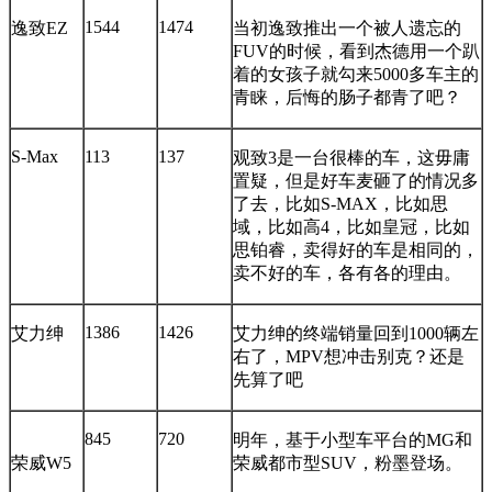
1544
1474
逸致EZ
当初逸致推出一个被人遗忘的
FUV的时候，看到杰德用一个趴
着的女孩子就勾来5000多车主的
青睐，后悔的肠子都青了吧？
S-Max
113
137
观致3是一台很棒的车，这毋庸
置疑，但是好车麦砸了的情况多
了去，比如S-MAX，比如思
域，比如高4，比如皇冠，比如
思铂睿，卖得好的车是相同的，
卖不好的车，各有各的理由。
1386
1426
艾力绅
艾力绅的终端销量回到1000辆左
右了，MPV想冲击别克？还是
先算了吧
845
720
明年，基于小型车平台的MG和
荣威W5
荣威都市型SUV，粉墨登场。