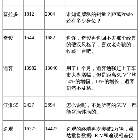
1812
2004
普拉多
谁知道威飒的销量？距离Prado
还有多少身位？
1544
1682
奇骏
也许，奇骏再也回不去那个经典
的硬汉风格了，喜欢老奇骏的，
收藏一台吧。
13982
13040
逍客
用了11个月，逍客勉强赶上了车
市大盘增幅，但是距离SUV平均
50%的增幅，13%的增长，逍客
仍然不及格。
2427
2694
江淮S5
怎么说呢，不是所有的SUV，都
能盆满钵满的。
16772
14422
途观
途观的终端再次突破2万辆，虽
然批售数据CR-V和途观相差仅