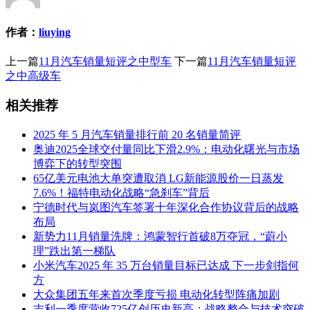
作者：
liuying
上一篇
11月汽车销量短评之中型车
下一篇
11月汽车销量短评
之中高级车
相关推荐
2025 年 5 月汽车销量排行前 20 名销量简评
奥迪2025全球交付量同比下滑2.9%：电动化曙光与市场
博弈下的转型突围
65亿美元电池大单突遭取消 LG新能源股价一日蒸发
7.6%！福特电动化战略“急刹车”背后
宁德时代与岚图汽车签署十年深化合作协议背后的战略
布局
新势力11月销量洗牌：鸿蒙智行首破8万夺冠，“蔚小
理”跌出第一梯队
小米汽车2025 年 35 万台销量目标已达成 下一步剑指何
方
大众集团五年来首次季度亏损 电动化转型阵痛加剧
吉利一季度营收725亿创历史新高：战略整合与技术突破