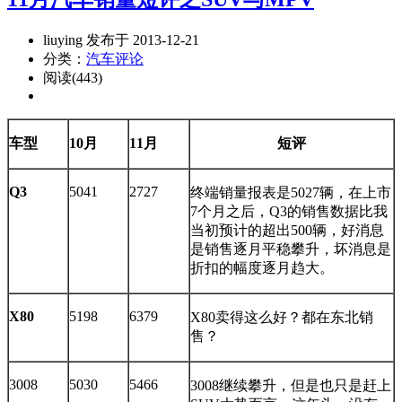
liuying 发布于 2013-12-21
分类：
汽车评论
阅读(443)
车型
10月
11月
短评
Q3
5041
2727
终端销量报表是5027辆，在上市
7个月之后，Q3的销售数据比我
当初预计的超出500辆，好消息
是销售逐月平稳攀升，坏消息是
折扣的幅度逐月趋大。
X80
5198
6379
X80卖得这么好？都在东北销
售？
3008
5030
5466
3008继续攀升，但是也只是赶上