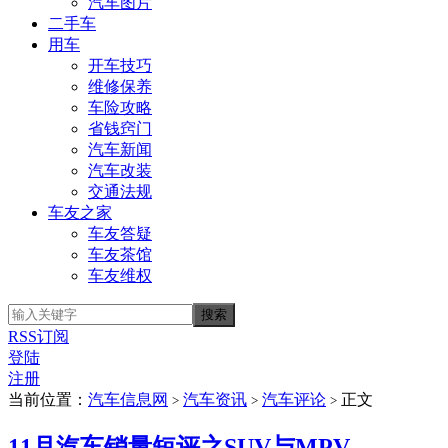
汽车图片
二手车
用车
开车技巧
维修保养
车险攻略
省钱窍门
汽车新闻
汽车改装
交通法规
车友之家
车友答疑
车友茶馆
车友维权
RSS订阅
登陆
注册
当前位置：
汽车信息网
汽车资讯
汽车评论
正文
>
>
>
11月汽车销量短评之SUV与MPV