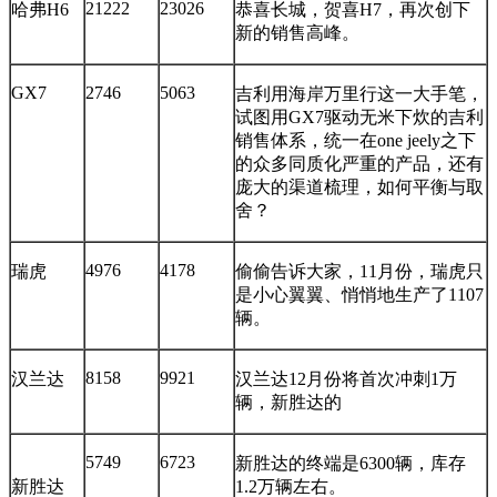
21222
23026
哈弗H6
恭喜长城，贺喜H7，再次创下
新的销售高峰。
GX7
2746
5063
吉利用海岸万里行这一大手笔，
试图用GX7驱动无米下炊的吉利
销售体系，统一在one jeely之下
的众多同质化严重的产品，还有
庞大的渠道梳理，如何平衡与取
舍？
4976
4178
瑞虎
偷偷告诉大家，11月份，瑞虎只
是小心翼翼、悄悄地生产了1107
辆。
8158
9921
汉兰达
汉兰达12月份将首次冲刺1万
辆，新胜达的
5749
6723
新胜达的终端是6300辆，库存
新胜达
1.2万辆左右。