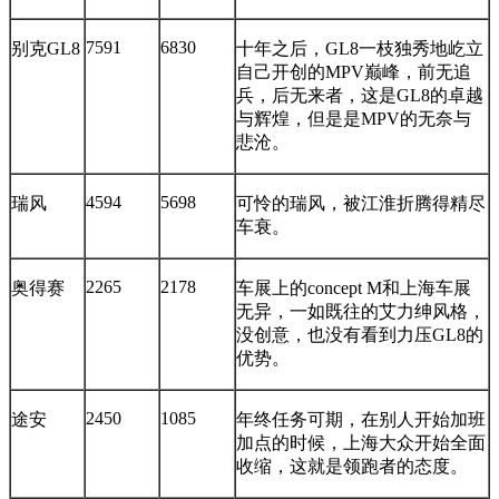
7591
6830
别克GL8
十年之后，GL8一枝独秀地屹立
自己开创的MPV巅峰，前无追
兵，后无来者，这是GL8的卓越
与辉煌，但是是MPV的无奈与
悲沧。
4594
5698
瑞风
可怜的瑞风，被江淮折腾得精尽
车衰。
2265
2178
奥得赛
车展上的concept M和上海车展
无异，一如既往的艾力绅风格，
没创意，也没有看到力压GL8的
优势。
2450
1085
途安
年终任务可期，在别人开始加班
加点的时候，上海大众开始全面
收缩，这就是领跑者的态度。