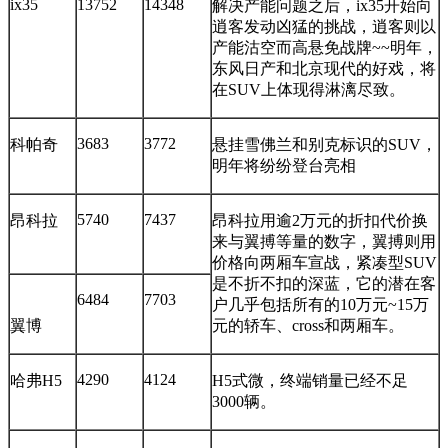
ix35
13752
14348
解决产能问题之后，ix35开始向
逍客发动凶猛的挑战，逍客则以
产能沽空而高悬免战牌~~明年，
东风日产和北京现代的好戏，将
在SUV上体现得淋漓尽致。
3683
3772
科帕奇
悬挂雪佛兰和别克标识的SUV，
明年将纷纷登台亮相
5740
7437
昂科拉
昂科拉用逾2万元的折扣代价换
来与翼搏等量的数字，翼搏则用
价格向两厢车宣战，紧凑型SUV
是不折不扣的深蓝，它的潜在客
6484
7703
户几乎包括所有的10万元~15万
翼博
元的轿车、cross和两厢车。
4290
4124
哈弗H5
H5式微，终端销量已经不足
3000辆。