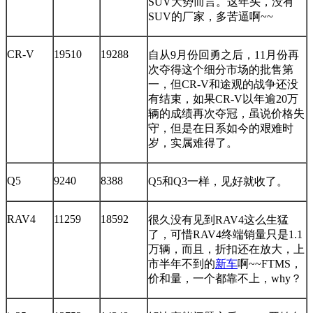
SUV大势而言。这年头，没有
SUV的厂家，多苦逼啊~~
CR-V
19510
19288
自从9月份回勇之后，11月份再
次夺得这个细分市场的批售第
一，但CR-V和途观的战争还没
有结束，如果CR-V以年逾20万
辆的成绩再次夺冠，虽说价格失
守，但是在日系如今的艰难时
岁，实属难得了。
Q5
9240
8388
Q5和Q3一样，见好就收了。
RAV4
11259
18592
很久没有见到RAV4这么生猛
了，可惜RAV4终端销量只是1.1
万辆，而且，折扣还在放大，上
市半年不到的
新车
啊~~FTMS，
价和量，一个都靠不上，why？