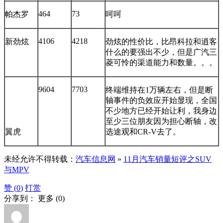
464
73
帕杰罗
呵呵
4106
4218
新劲炫
劲炫的性价比，比昂科拉和逍客
什么的要强出不少，但是广汽三
菱可怜的渠道能力和数量。。。
9604
7703
终端维持在1万辆左右，但是断
轴事件的负效应开始显现，全国
不少地方已经开始让利，我身边
至少三位朋友因为担心断轴，改
翼虎
选途观和CR-V去了。
未经允许不得转载：
汽车信息网
»
11月汽车销量短评之SUV
与MPV
赞 (
0
)
打赏
分享到：
更多
(
0
)