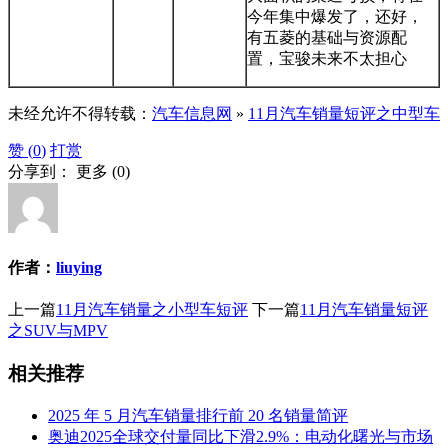
今年集中爆发了，还好，
有五菱的基础与资源配
置，宝骏未来不太担心
未经允许不得转载：
汽车信息网
»
11月汽车销量短评之中型车
赞 (
0
)
打赏
分享到：
更多
(
0
)
作者：
liuying
上一篇
11月汽车销量之小型车短评
下一篇
11月汽车销量短评
之SUV与MPV
相关推荐
2025 年 5 月汽车销量排行前 20 名销量简评
奥迪2025全球交付量同比下滑2.9%：电动化曙光与市场