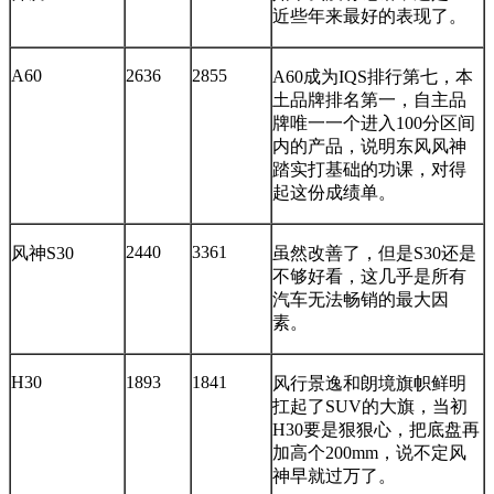
近些年来最好的表现了。
A60
2636
2855
A60成为IQS排行第七，本
土品牌排名第一，自主品
牌唯一一个进入100分区间
内的产品，说明东风风神
踏实打基础的功课，对得
起这份成绩单。
2440
3361
风神S30
虽然改善了，但是S30还是
不够好看，这几乎是所有
汽车无法畅销的最大因
素。
H30
1893
1841
风行景逸和朗境旗帜鲜明
扛起了SUV的大旗，当初
H30要是狠狠心，把底盘再
加高个200mm，说不定风
神早就过万了。