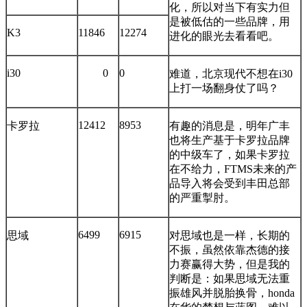
化，所以对当下有实力但
是被低估的一些品牌，用
K3
11846
12274
进化的眼光去看看吧。
i30
0
0
难道，北京现代不想在i30
上打一场翻身仗了吗？
12412
8953
卡罗拉
有趣的消息是，明年广丰
也将生产基于卡罗拉品牌
的中级车了，如果卡罗拉
在不给力，FTMS未来的产
品导入将会受到丰田总部
的严重掣肘。
6499
6915
思域
对思域也是一样，长期的
不振，虽然依靠杰德的接
力赛赢得大势，但是我的
判断是：如果思域无法重
振雄风并脱胎换骨，honda