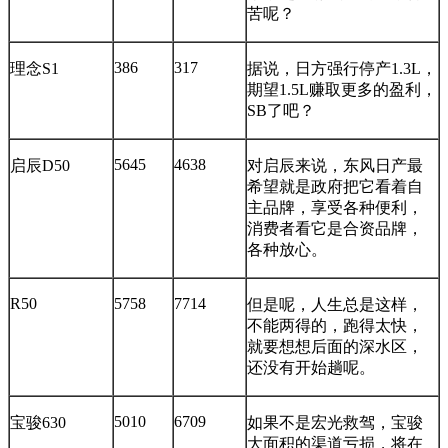
苦呢？
386
317
理念S1
据说，日方强行停产1.3L，
期望1.5L赚取更多的盈利，
SB了吧？
5645
4638
启辰D50
对启辰来说，东风日产最
希望就是政府把它看着自
主品牌，享受各种便利，
消费者看它是合资品牌，
各种放心。
R50
5758
7714
但是呢，人生总是这样，
不能两得的，跑得太快，
就要想想后面的深水区，
还没有开始趟呢。
5010
6709
宝骏630
如果不是宏光救驾，宝骏
大面积的渠道亏损，将在