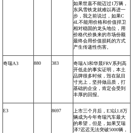
如果世嘉不能迈过1万辆，
东风雪铁龙就难以再进一
步，我之前说过，如果C
4L不能用价格和价值捍卫
相对稳固的龙头地位，用
价格代价换来的市场份额
最终会用价值损耗的方式
产生传递性伤害。
880
383
奇瑞A3
奇瑞A3和华晨FRV系列高
开低走的事实证明，本土
品牌很多时候，毁在鼠目
寸光上，坚持做品质，打
基础的企业，肯定会受到
丰厚的回报。
E3
8697
上市三个月后，E3以1.8万
辆成为今年奇瑞汽车最大
的希望，但是，如果艾瑞
泽7迟迟无法突破5000辆，