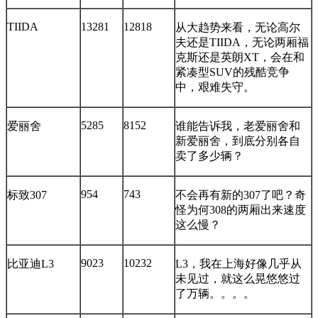
TIIDA
13281
12818
从大趋势来看，无论高尔
夫还是TIIDA，无论两厢福
克斯还是英朗XT，会在和
紧凑型SUV的残酷竞争
中，艰难失守。
5285
8152
爱丽舍
谁能告诉我，老爱丽舍和
新爱丽舍，到底分别各自
卖了多少辆？
954
743
标致307
不会再有新的307了吧？奇
怪为何308的两厢出来速度
这么慢？
9023
10232
比亚迪L3
L3，我在上海好像几乎从
未见过，就这么晃悠悠过
了万辆。。。。