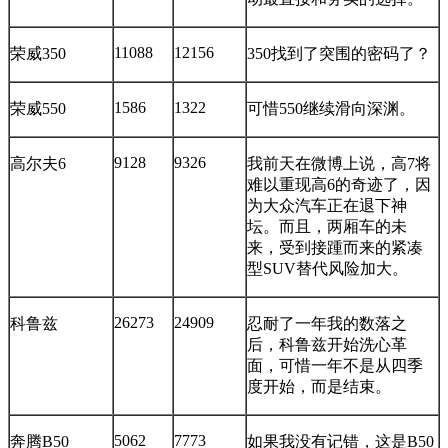
11088
12156
荣威350
350找到了突围的密码了？
1586
1322
荣威550
可惜550继续滑向深渊。
9128
9326
高尔夫6
我前天在微博上说，高7将
难以重现高6的奇迹了，因
为大众汽车正在退下神
坛。而且，两厢车的未
来，受到接踵而来的紧凑
型SUV替代风险加大。
26273
24909
科鲁兹
忍耐了一年我的数落之
后，科鲁兹开始洗心革
面，可惜一年不是从四季
度开始，而是结束。
5062
7773
奔腾B50
如果我没有记错，这是B50