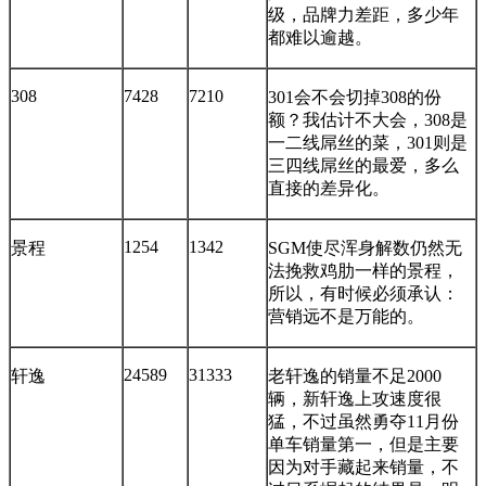
级，品牌力差距，多少年
都难以逾越。
308
7428
7210
301会不会切掉308的份
额？我估计不大会，308是
一二线屌丝的菜，301则是
三四线屌丝的最爱，多么
直接的差异化。
1254
1342
景程
SGM使尽浑身解数仍然无
法挽救鸡肋一样的景程，
所以，有时候必须承认：
营销远不是万能的。
24589
31333
轩逸
老轩逸的销量不足2000
辆，新轩逸上攻速度很
猛，不过虽然勇夺11月份
单车销量第一，但是主要
因为对手藏起来销量，不