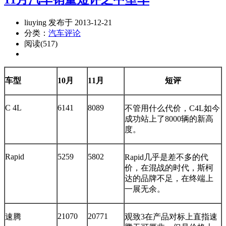
liuying 发布于 2013-12-21
分类：
汽车评论
阅读(517)
车型
10月
11月
短评
C 4L
6141
8089
不管用什么代价，C4L如今
成功站上了8000辆的新高
度。
Rapid
5259
5802
Rapid几乎是差不多的代
价，在混战的时代，斯柯
达的品牌不足，在终端上
一展无余。
21070
20771
速腾
观致3在产品对标上直指速