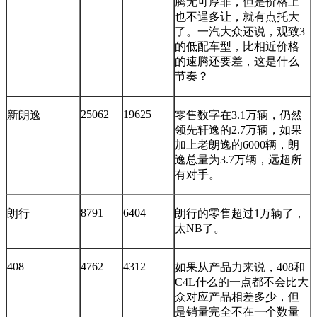
腾无可厚非，但是价格上
也不逞多让，就有点托大
了。一汽大众还说，观致3
的低配车型，比相近价格
的速腾还要差，这是什么
节奏？
25062
19625
新朗逸
零售数字在3.1万辆，仍然
领先轩逸的2.7万辆，如果
加上老朗逸的6000辆，朗
逸总量为3.7万辆，远超所
有对手。
8791
6404
朗行
朗行的零售超过1万辆了，
太NB了。
408
4762
4312
如果从产品力来说，408和
C4L什么的一点都不会比大
众对应产品相差多少，但
是销量完全不在一个数量