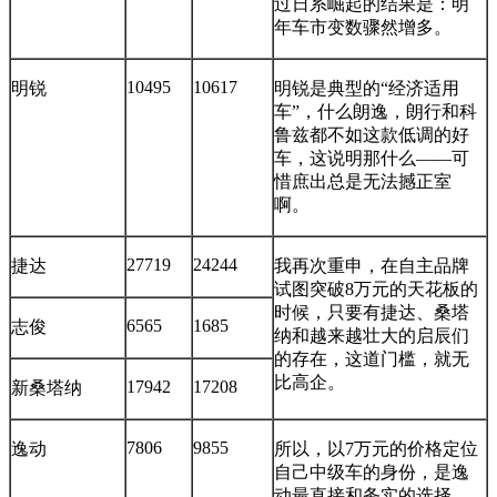
过日系崛起的结果是：明
年车市变数骤然增多。
10495
10617
明锐
明锐是典型的“经济适用
车”，什么朗逸，朗行和科
鲁兹都不如这款低调的好
车，这说明那什么——可
惜庶出总是无法撼正室
啊。
27719
24244
捷达
我再次重申，在自主品牌
试图突破8万元的天花板的
时候，只要有捷达、桑塔
6565
1685
志俊
纳和越来越壮大的启辰们
的存在，这道门槛，就无
比高企。
17942
17208
新桑塔纳
7806
9855
逸动
所以，以7万元的价格定位
自己中级车的身份，是逸
动最直接和务实的选择。