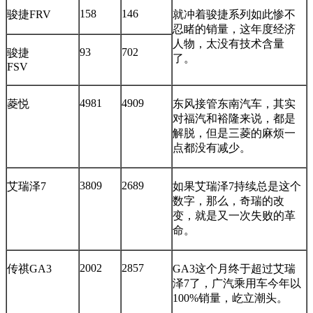
158
146
骏捷FRV
就冲着骏捷系列如此惨不
忍睹的销量，这年度经济
人物，太没有技术含量
93
702
骏捷
了。
FSV
4981
4909
菱悦
东风接管东南汽车，其实
对福汽和裕隆来说，都是
解脱，但是三菱的麻烦一
点都没有减少。
3809
2689
艾瑞泽7
如果艾瑞泽7持续总是这个
数字，那么，奇瑞的改
变，就是又一次失败的革
命。
2002
2857
传祺GA3
GA3这个月终于超过艾瑞
泽7了，广汽乘用车今年以
100%销量，屹立潮头。