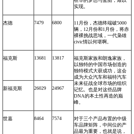
在华的梦想与蓝图，难以
实现。
7479
6800
杰德
11月份，杰德终端破5000
辆，12月份和1月份，将赤
裸裸挑战思域，一代枭雄
civic情以何堪啊。
13681
13817
福克斯
福克斯家族和朗逸家族，
以独特的中国市场创造的
独特模式大获成功，这会
成为大众汽车和福特汽车
未来征战全球市场的组织
26029
24967
新福克斯
记忆。也是对这些品牌
DNA的本土性再造的巅
峰。
8464
7574
世嘉
对于三个产品布置的中级
车品牌矩阵，中间位的产
品最为重要，也就是说，