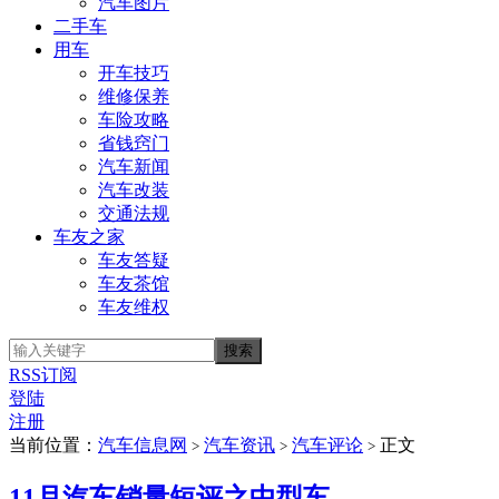
汽车图片
二手车
用车
开车技巧
维修保养
车险攻略
省钱窍门
汽车新闻
汽车改装
交通法规
车友之家
车友答疑
车友茶馆
车友维权
RSS订阅
登陆
注册
当前位置：
汽车信息网
汽车资讯
汽车评论
正文
>
>
>
11月汽车销量短评之中型车