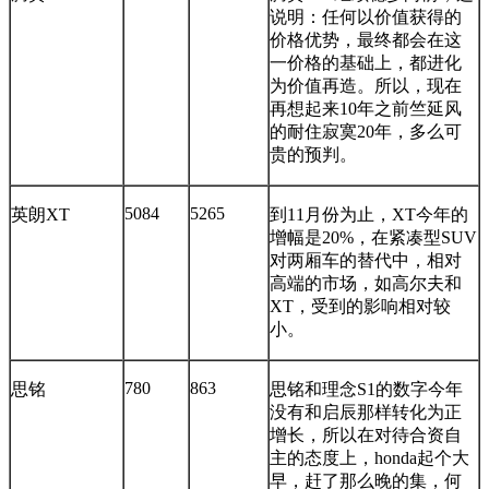
说明：任何以价值获得的
价格优势，最终都会在这
一价格的基础上，都进化
为价值再造。所以，现在
再想起来10年之前竺延风
的耐住寂寞20年，多么可
贵的预判。
5084
5265
英朗XT
到11月份为止，XT今年的
增幅是20%，在紧凑型SUV
对两厢车的替代中，相对
高端的市场，如高尔夫和
XT，受到的影响相对较
小。
780
863
思铭
思铭和理念S1的数字今年
没有和启辰那样转化为正
增长，所以在对待合资自
主的态度上，honda起个大
早，赶了那么晚的集，何