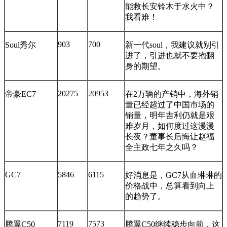
能救长安铃木于水火中？
我看难！
903
700
Soul秀尔
新一代soul，我建议就别引
进了，引进也就不要抱翻
身的期望。
20275
20953
帝豪EC7
在2万辆的产销中，海外销
量已经超过了中国市场的
销量，明年吉利仍就是艰
难岁月，如何度过这漫漫
长夜？董事长后悔让赵福
全主政七年之久吗？
GC7
5846
6115
好消息是，GC7从血琳琳的
价格战中，总算看到向上
的趋势了。
7119
7573
腾翼C50
腾翼C50继续稳步向前，这