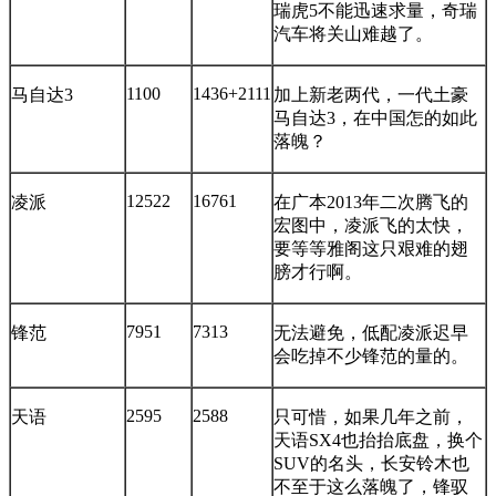
瑞虎5不能迅速求量，奇瑞
汽车将关山难越了。
1100
1436+2111
马自达3
加上新老两代，一代土豪
马自达3，在中国怎的如此
落魄？
12522
16761
凌派
在广本2013年二次腾飞的
宏图中，凌派飞的太快，
要等等雅阁这只艰难的翅
膀才行啊。
7951
7313
锋范
无法避免，低配凌派迟早
会吃掉不少锋范的量的。
2595
2588
天语
只可惜，如果几年之前，
天语SX4也抬抬底盘，换个
SUV的名头，长安铃木也
不至于这么落魄了，锋驭