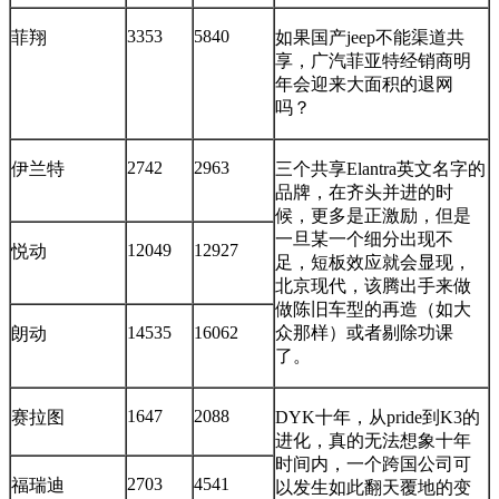
3353
5840
菲翔
如果国产jeep不能渠道共
享，广汽菲亚特经销商明
年会迎来大面积的退网
吗？
2742
2963
伊兰特
三个共享Elantra英文名字的
品牌，在齐头并进的时
候，更多是正激励，但是
一旦某一个细分出现不
12049
12927
悦动
足，短板效应就会显现，
北京现代，该腾出手来做
做陈旧车型的再造（如大
14535
16062
众那样）或者剔除功课
朗动
了。
1647
2088
赛拉图
DYK十年，从pride到K3的
进化，真的无法想象十年
时间内，一个跨国公司可
2703
4541
福瑞迪
以发生如此翻天覆地的变