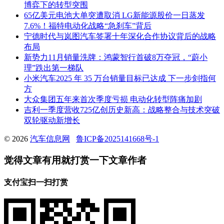
博弈下的转型突围
65亿美元电池大单突遭取消 LG新能源股价一日蒸发
7.6%！福特电动化战略“急刹车”背后
宁德时代与岚图汽车签署十年深化合作协议背后的战略
布局
新势力11月销量洗牌：鸿蒙智行首破8万夺冠，“蔚小
理”跌出第一梯队
小米汽车2025 年 35 万台销量目标已达成 下一步剑指何
方
大众集团五年来首次季度亏损 电动化转型阵痛加剧
吉利一季度营收725亿创历史新高：战略整合与技术突破
双轮驱动新增长
© 2026
汽车信息网
鲁ICP备2025141668号-1
觉得文章有用就打赏一下文章作者
支付宝扫一扫打赏