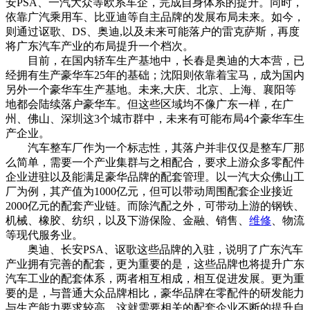
安PSA、一汽大众等欧系车企，完成自身体系的提升。同时，
依靠广汽乘用车、比亚迪等自主品牌的发展布局未来。如今，
则通过讴歌、DS、奥迪,以及未来可能落户的雷克萨斯，再度
将广东汽车产业的布局提升一个档次。
目前，在国内轿车生产基地中，长春是奥迪的大本营，已
经拥有生产豪华车25年的基础；沈阳则依靠着宝马，成为国内
另外一个豪华车生产基地。未来,大庆、北京、上海、襄阳等
地都会陆续落户豪华车。但这些区域均不像广东一样，在广
州、佛山、深圳这3个城市群中，未来有可能布局4个豪华车生
产企业。
汽车整车厂作为一个标志性，其落户并非仅仅是整车厂那
么简单，需要一个产业集群与之相配合，要求上游众多零配件
企业进驻以及能满足豪华品牌的配套管理。以一汽大众佛山工
厂为例，其产值为1000亿元，但可以带动周围配套企业接近
2000亿元的配套产业链。而除汽配之外，可带动上游的钢铁、
机械、橡胶、纺织，以及下游保险、金融、销售、
维修
、物流
等现代服务业。
奥迪、长安PSA、讴歌这些品牌的入驻，说明了广东汽车
产业拥有完善的配套，更为重要的是，这些品牌也将提升广东
汽车工业的配套体系，两者相互相成，相互促进发展。更为重
要的是，与普通大众品牌相比，豪华品牌在零配件的研发能力
与生产能力要求较高，这就需要相关的配套企业不断的提升自