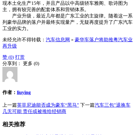
现本土化生产15年，并且产品以中高级轿车雅阁、歌诗图为
主，拥有较完善的配套体系和营销体系。
产业升级，最近几年都是广东工业的主旋律。随着这一系
列豪华品牌的落户并最终实现量产，无疑再度提升了广东汽车
工业的实力。
未经允许不得转载：
汽车信息网
»
豪华车落户将助推粤汽车业
再升级
赞 (
0
)
打赏
分享到：
更多
(
0
)
作者：
liuying
上一篇
英菲尼迪能否成为豪车“黑马”
下一篇
汽车三包"退换车
几无可能 责任或被推给经销商
相关推荐