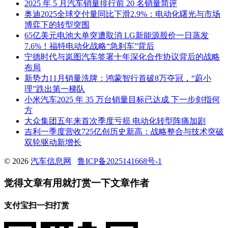
2025 年 5 月汽车销量排行前 20 名销量简评
奥迪2025全球交付量同比下滑2.9%：电动化曙光与市场
博弈下的转型突围
65亿美元电池大单突遭取消 LG新能源股价一日蒸发
7.6%！福特电动化战略“急刹车”背后
宁德时代与岚图汽车签署十年深化合作协议背后的战略
布局
新势力11月销量洗牌：鸿蒙智行首破8万夺冠，“蔚小
理”跌出第一梯队
小米汽车2025 年 35 万台销量目标已达成 下一步剑指何
方
大众集团五年来首次季度亏损 电动化转型阵痛加剧
吉利一季度营收725亿创历史新高：战略整合与技术突破
双轮驱动新增长
© 2026
汽车信息网
鲁ICP备2025141668号-1
觉得文章有用就打赏一下文章作者
支付宝扫一扫打赏