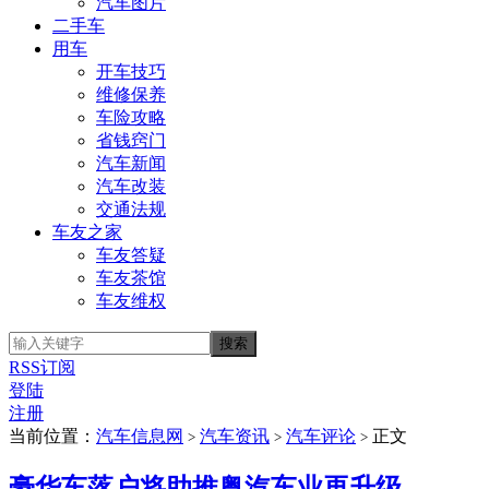
汽车图片
二手车
用车
开车技巧
维修保养
车险攻略
省钱窍门
汽车新闻
汽车改装
交通法规
车友之家
车友答疑
车友茶馆
车友维权
RSS订阅
登陆
注册
当前位置：
汽车信息网
汽车资讯
汽车评论
正文
>
>
>
豪华车落户将助推粤汽车业再升级