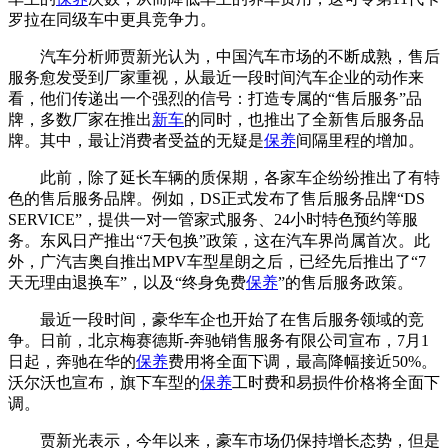
罗拉在同级车中更具竞争力。
汽车分析师贾新光认为，中国汽车市场的不断成熟，售后
服务愈发受到厂家重视，从最近一段时间汽车企业的动作来
看，他们传递出一个强烈的信号：打造专属的“售后服务”品
牌，多数厂家在推出
新车
的同时，也推出了全新售后服务品
牌。其中，最让消费者受益的无疑是
保养
间隔里程的增加。
此前，除了延长车辆的质保期，各家车企纷纷推出了有特
色的售后服务品牌。例如，DS正式发布了售后服务品牌“DS
SERVICE”，提供一对一管家式服务、24小时特色预约等服
务。东风日产推出“7天包换”政策，这在汽车界尚属首次。此
外，广汽吉奥自推出MPV车型星朗之后，已经先后推出了“7
天无理由退换车”，以及“终身免费
保养
”的售后服务政策。
最近一段时间，豪华车企也开始了在售后服务领域的竞
争。日前，北京梅赛德斯-奔驰销售服务有限公司宣布，7月1
日起，奔驰在华的
保养
费用将全面下调，最高降幅接近50%。
沃尔沃也宣布，旗下车型的
保养
工时费和易损件价格将全面下
调。
贾新光表示，今年以来，豪车市场仍保持增长态势，但是