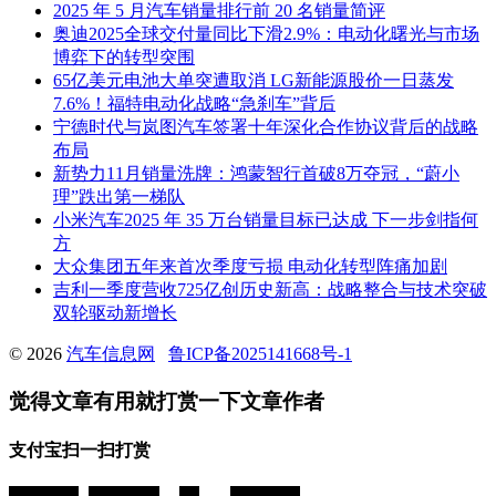
2025 年 5 月汽车销量排行前 20 名销量简评
奥迪2025全球交付量同比下滑2.9%：电动化曙光与市场
博弈下的转型突围
65亿美元电池大单突遭取消 LG新能源股价一日蒸发
7.6%！福特电动化战略“急刹车”背后
宁德时代与岚图汽车签署十年深化合作协议背后的战略
布局
新势力11月销量洗牌：鸿蒙智行首破8万夺冠，“蔚小
理”跌出第一梯队
小米汽车2025 年 35 万台销量目标已达成 下一步剑指何
方
大众集团五年来首次季度亏损 电动化转型阵痛加剧
吉利一季度营收725亿创历史新高：战略整合与技术突破
双轮驱动新增长
© 2026
汽车信息网
鲁ICP备2025141668号-1
觉得文章有用就打赏一下文章作者
支付宝扫一扫打赏