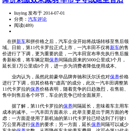
liuying 发布于 2014-07-01
分类：
汽车评论
阅读(489)
在拼
新车
和拼价格之后，汽车企业开始将战场转移至售后领
域。日前，第11代卡罗拉正式上市，一汽丰田不仅将
新车
的售
价进行了下调，更为重要的是，一汽丰田宣布率先执行售后服
务新标准，将车辆定期
保养
间隔由原来的5000公里或3个月，
延长至1万公里或6个月，进一步为消费者降低使用成本。
业内认为，虽然此前豪华品牌奔驰和沃尔沃也对
保养
价格
进行了下调，但其价格有“虚高”的成分，此次一汽丰田调整第
11代卡罗拉的
保养
价格表明，随着竞争的日趋激烈，在售前、
售中到售后各个环节，车企的竞争已经全面展开。
据了解，第11代卡罗拉的
保养
间隔延长，意味着车主用车
成本的减半。一汽丰田方面表示，此举主要是出于两方面的考
虑：一方面是使用了新机油的第11代卡罗拉已经达到了行驶1
万公里再进行
保养
的要求；另一方面，延长
保养
间隔可以减少
车主的
保养
次数，从而降低车主的养车费用，这可令第11代卡