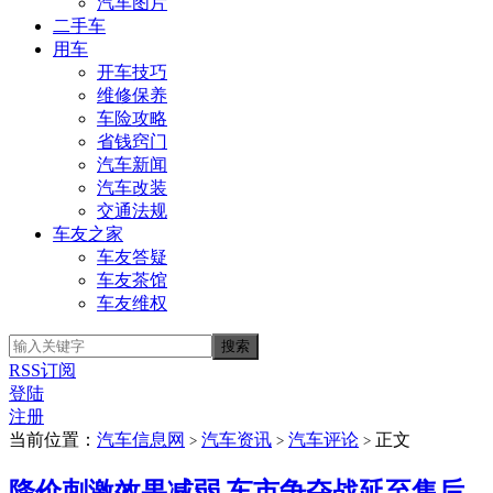
汽车图片
二手车
用车
开车技巧
维修保养
车险攻略
省钱窍门
汽车新闻
汽车改装
交通法规
车友之家
车友答疑
车友茶馆
车友维权
RSS订阅
登陆
注册
当前位置：
汽车信息网
汽车资讯
汽车评论
正文
>
>
>
降价刺激效果减弱 车市争夺战延至售后