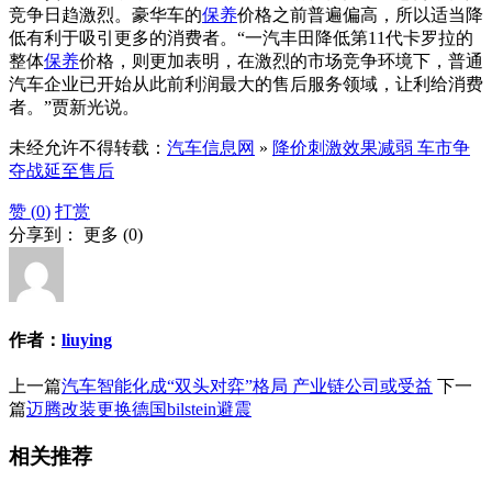
竞争日趋激烈。豪华车的
保养
价格之前普遍偏高，所以适当降
低有利于吸引更多的消费者。“一汽丰田降低第11代卡罗拉的
整体
保养
价格，则更加表明，在激烈的市场竞争环境下，普通
汽车企业已开始从此前利润最大的售后服务领域，让利给消费
者。”贾新光说。
未经允许不得转载：
汽车信息网
»
降价刺激效果减弱 车市争
夺战延至售后
赞 (
0
)
打赏
分享到：
更多
(
0
)
作者：
liuying
上一篇
汽车智能化成“双头对弈”格局 产业链公司或受益
下一
篇
迈腾改装更换德国bilstein避震
相关推荐