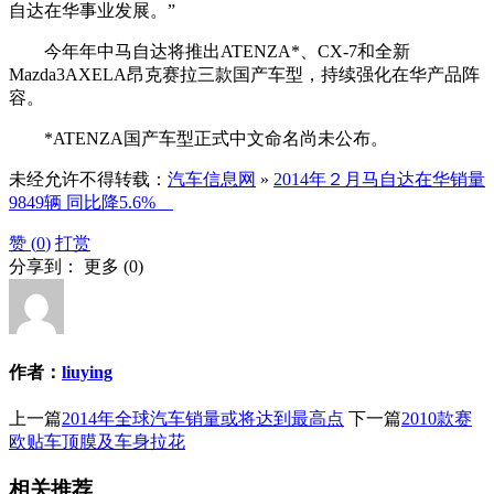
自达在华事业发展。”
今年年中马自达将推出ATENZA*、CX-7和全新
Mazda3AXELA昂克赛拉三款国产车型，持续强化在华产品阵
容。
*ATENZA国产车型正式中文命名尚未公布。
未经允许不得转载：
汽车信息网
»
2014年２月马自达在华销量
9849辆 同比降5.6%
赞 (
0
)
打赏
分享到：
更多
(
0
)
作者：
liuying
上一篇
2014年全球汽车销量或将达到最高点
下一篇
2010款赛
欧贴车顶膜及车身拉花
相关推荐