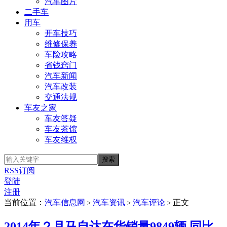
汽车图片
二手车
用车
开车技巧
维修保养
车险攻略
省钱窍门
汽车新闻
汽车改装
交通法规
车友之家
车友答疑
车友茶馆
车友维权
RSS订阅
登陆
注册
当前位置：
汽车信息网
汽车资讯
汽车评论
正文
>
>
>
2014年２月马自达在华销量9849辆 同比