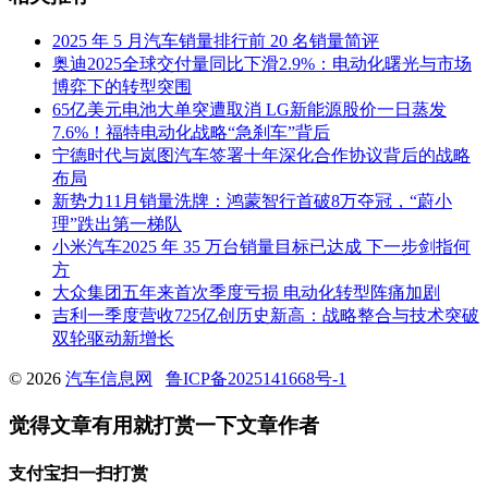
2025 年 5 月汽车销量排行前 20 名销量简评
奥迪2025全球交付量同比下滑2.9%：电动化曙光与市场
博弈下的转型突围
65亿美元电池大单突遭取消 LG新能源股价一日蒸发
7.6%！福特电动化战略“急刹车”背后
宁德时代与岚图汽车签署十年深化合作协议背后的战略
布局
新势力11月销量洗牌：鸿蒙智行首破8万夺冠，“蔚小
理”跌出第一梯队
小米汽车2025 年 35 万台销量目标已达成 下一步剑指何
方
大众集团五年来首次季度亏损 电动化转型阵痛加剧
吉利一季度营收725亿创历史新高：战略整合与技术突破
双轮驱动新增长
© 2026
汽车信息网
鲁ICP备2025141668号-1
觉得文章有用就打赏一下文章作者
支付宝扫一扫打赏