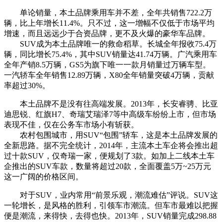
单论销量，本土品牌乘用车并不差，全年共销售722.2万
辆，比上年增长11.4%。只不过，这一增幅不仅低于市场平均
增速，而且远远少于合资品牌，更不及火爆的豪华车品牌。
SUV成为本土品牌唯一的救命稻草。长城全年报收75.4万
辆，同比增长75.4%，其中SUV销量达41.74万辆。广汽乘用车
全年产销8.5万辆，GS5为旗下唯一一款月销量过万辆车型。
一汽轿车全年销售12.89万辆，X80全年销量突破4万辆，贡献
率超过30%。
本土品牌不是没有往高端发展。2013年，长安睿骋、比亚
迪思锐、红旗H7、奇瑞艾瑞泽7等中高级车纷纷上市，但市场
表现不佳，仅在公务车市场小有斩获。
农村包围城市，用SUV“包围”轿车，这是本土品牌发展的
全新思路。据不完全统计，2014年，主流本土车企将会推出超
过十款SUV，仅奇瑞一家，便规划了3款。如加上二线本土车
企推出的SUV车款，数量将超过20款，全面覆盖5万~25万元
这一广阔的价格区间。
对于SUV，业内常用“前景乐观，潮流难估”评说。SUV这
一轮增长，是风格的胜利，引领车市潮流。但车市最难以把握
便是潮流，来得快，去得也快。2013年，SUV销量完成298.88