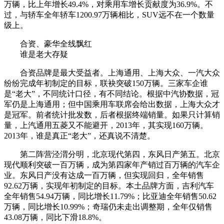
万辆，比上年增长49.4%，对乘用车增长贡献度为36.9%。不
过，与轿车全年轿车1200.97万辆相比，SUV远不在一个数量
级上。
合资、豪华全线飘红
谁是老大存疑
合资品牌是最大受益者。上海通用、上海大众、一汽大众
纷纷完成年初制定的目标，联袂突破150万辆。三家车企谁
是“老大”，不同统计口径，有不同结论。根据中汽协数据，冠
军仍是上海通用；但中国乘用车联席会给出数据，上海大众才
是冠军。前者统计批发数，后者根据终端销量。如果只计算销
量，上汽通用五菱又不能避开，2013年，其实现160万辆。
2013年，谁是真正“老大”，还真说不清楚。
第二阵营泾渭分明，北京现代第四，东风日产第五。北京
现代顺利突破一百万辆，成为第四家年产销过百万辆的汽车企
业。东风日产没有达成一百万辆，但实现回归，全年销售
92.62万辆，实现年初制定的目标。本土品牌方面，吉利汽车
全年销售54.94万辆，同比增长11.79%；比亚迪全年销售50.62
万辆，同比增长10.99%；奇瑞仍未走出调整期，全年仅销售
43.08万辆，同比下滑18.8%。