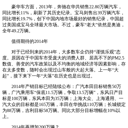
豪华车方面，2013年，奔驰在华共销售22.80万辆汽车，
同比增长11%，刷新了其历史纪录。宝马则售出39万辆汽车，
同比增长19.7%，创下中国内地市场最好的销售纪录，中国超
过美国成宝马全球最大市场。不过，豪车“老大”依然是奥迪，
全年49.2万辆。
值得期待的2014年
对于已经到来的2014年，大多数车企仍持“谨慎乐观”态
度。原因在于中国车市受庞大的消费人群、居高不下的PM2.5
数值、善变的汽车政策以及不均衡的地域经济等因素影响，存
在太多变数，随时会出现过山车般的大起大落。上一年“大
起”，接下来下一年“大落”在历史也是出现过。
2014年产销目标已经陆续公布：广汽本田目标销售50万
辆，广汽乘用车“保底11.5万辆，争取13.5万辆”，东风日产目
标是100万辆，东风本田为35万辆；上海大众、上海通用、一
汽大众的目标都是165万辆，丰田在华挑战110万辆；长城锁定
为88万辆，吉利目标58万辆。同比大部分目标增幅在10%以
上。
2014年再增加200万辆？