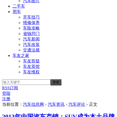
汽车图片
二手车
用车
开车技巧
维修保养
车险攻略
省钱窍门
汽车新闻
汽车改装
交通法规
车友之家
车友答疑
车友茶馆
车友维权
RSS订阅
登陆
注册
当前位置：
汽车信息网
汽车资讯
汽车评论
正文
>
>
>
2013年中国汽车产销：SUV成为本土品牌