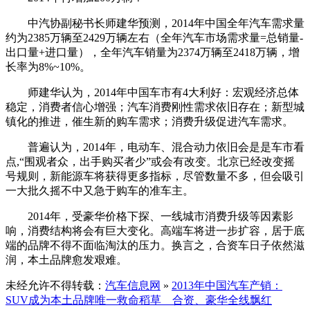
中汽协副秘书长师建华预测，2014年中国全年汽车需求量
约为2385万辆至2429万辆左右（全年汽车市场需求量=总销量-
出口量+进口量），全年汽车销量为2374万辆至2418万辆，增
长率为8%~10%。
师建华认为，2014年中国车市有4大利好：宏观经济总体
稳定，消费者信心增强；汽车消费刚性需求依旧存在；新型城
镇化的推进，催生新的购车需求；消费升级促进汽车需求。
普遍认为，2014年，电动车、混合动力依旧会是是车市看
点,“围观者众，出手购买者少”或会有改变。北京已经改变摇
号规则，新能源车将获得更多指标，尽管数量不多，但会吸引
一大批久摇不中又急于购车的准车主。
2014年，受豪华价格下探、一线城市消费升级等因素影
响，消费结构将会有巨大变化。高端车将进一步扩容，居于底
端的品牌不得不面临淘汰的压力。换言之，合资车日子依然滋
润，本土品牌愈发艰难。
未经允许不得转载：
汽车信息网
»
2013年中国汽车产销：
SUV成为本土品牌唯一救命稻草 合资、豪华全线飘红