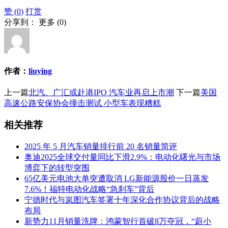
赞 (
0
)
打赏
分享到：
更多
(
0
)
作者：
liuying
上一篇
北汽、广汇或赴港IPO 汽车业再启上市潮
下一篇
美国
高速公路安保协会撞击测试 小型车表现糟糕
相关推荐
2025 年 5 月汽车销量排行前 20 名销量简评
奥迪2025全球交付量同比下滑2.9%：电动化曙光与市场
博弈下的转型突围
65亿美元电池大单突遭取消 LG新能源股价一日蒸发
7.6%！福特电动化战略“急刹车”背后
宁德时代与岚图汽车签署十年深化合作协议背后的战略
布局
新势力11月销量洗牌：鸿蒙智行首破8万夺冠，“蔚小