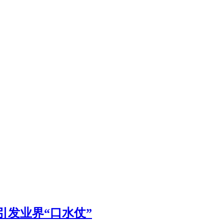
引发业界“口水仗”