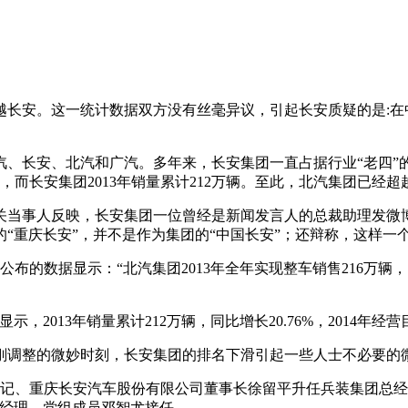
超越长安。这一统计数据双方没有丝毫异议，引起长安质疑的是:在
长安、北汽和广汽。多年来，长安集团一直占据行业“老四”
万辆，而长安集团2013年销量累计212万辆。至此，北汽集团已
事人反映，长安集团一位曾经是新闻发言人的总裁助理发微博
“重庆长安”，并不是作为集团的“中国长安”；还辩称，这样一
的数据显示：“北汽集团2013年全年实现整车销售216万辆，同比
13年销量累计212万辆，同比增长20.76%，2014年经营
调整的微妙时刻，长安集团的排名下滑引起一些人士不必要的
书记、重庆长安汽车股份有限公司董事长徐留平升任兵装集团总经理
总经理、党组成员邓智尤接任。