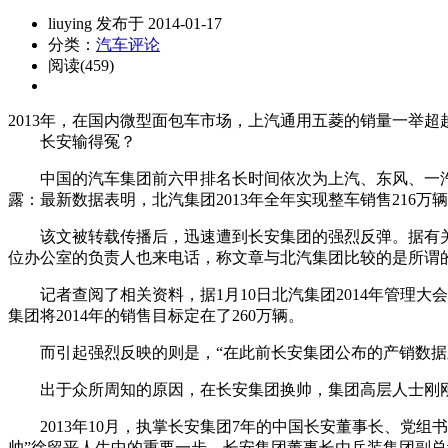
liuying 发布于 2014-01-17
分类：
汽车评论
阅读(459)
2013年，在国内微型面包车市场，上汽通用五菱的销量一举
长安输得冤？
中国的汽车集团前六甲排名长时间依次为上汽、东风、一汽、
露：最新数据表明，北汽集团2013年全年实现整车销售216
该文被转载传播后，迅速遭到长安集团的强烈反弹。据有关当
位办公室的负责人也来电话，称文章与北汽集团比较的是所谓的
记者查阅了相关资料，据1月10日北汽集团2014年管理大会公布
集团将2014年的销售目标定在了260万辆。
而引起强烈反映的则是，“在此前长安集团公布的产销数据显示，20
出于众所周知的原因，在长安集团换帅，集团高层人士刚刚
2013年10月，执掌长安集团7年的中国长安董事长、党组
帅”徐留平人生中的重要一步。长安集团董事长由兵装集团副