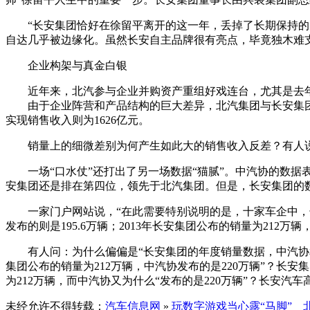
“长安集团恰好在徐留平离开的这一年，丢掉了长期保持的‘
自达几乎被边缘化。虽然长安自主品牌很有亮点，毕竟独木难
企业构架与真金白银
近年来，北汽参与企业并购资产重组好戏连台，尤其是去年
由于企业阵营和产品结构的巨大差异，北汽集团与长安集团在销
实现销售收入则为1626亿元。
销量上的细微差别为何产生如此大的销售收入反差？有人说
一场“口水仗”还打出了另一场数据“猫腻”。中汽协的数据表明：20
安集团还是排在第四位，领先于北汽集团。但是，长安集团的
一家门户网站说，“在此需要特别说明的是，十家车企中，长安
发布的则是195.6万辆；2013年长安集团公布的销量为212万
有人问：为什么偏偏是“长安集团的年度销量数据，中汽协和集团自
集团公布的销量为212万辆，中汽协发布的是220万辆”？长安集
为212万辆，而中汽协又为什么“发布的是220万辆”？长安汽
未经允许不得转载：
汽车信息网
»
玩数字游戏当心露“马脚” 