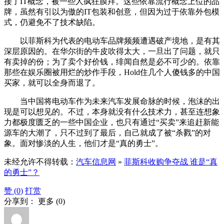
接了IT概念，被一些人疯狂膜拜。这些依靠流行概念上位的品
牌，虽然有引以为傲的IT包装和创意，但因为过于依靠外包模
式，仍避免不了技术缺陷。
以菲斯科为代表的电动车品牌频频遭遇破产境地，是有其
深层原因的。在华尔街的牛皮吹得太大，一旦出了问题，就只
有卖掉的份；为了卖个好价钱，绯闻自然是必不可少的。依靠
那些在娱乐圈被用烂的炒作手段，Hold住几个人傻钱多的中国
买家，就可以全身而退了。
当中国将电动车作为未来汽车发展命脉的时候，泡沫的出
现是可以想见的。不过，本身就没有什么技术力，甚至连想象
力都极度匮乏的一些中国企业，也只有通过“买卖”来追赶新能
源车的大潮了，只不过到了最后，自己就成了被“杀戮”的对
象。面对惨淡的人生，他们才是“真的勇士”。
未经允许不得转载：
汽车信息网
»
菲斯科收购争夺战 谁是“真
的勇士”？
赞 (
0
)
打赏
分享到：
更多
(
0
)