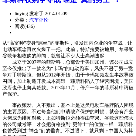
liuying 发布于 2014-01-09
分类：
汽车评论
阅读(436)
从“高富帅”变身“屌丝”的菲斯科，引发国内企业的争夺战，让
电动车概念再次火爆了一把。此前，特斯拉要被通用、苹果和
谷歌争相收购的绯闻，就曾让不少人士高潮迭起。
成立于2007年的菲斯科，总部设于美国加州。该公司成立
至今仅推出了一款名为“卡玛”的电动跑车，风头不逊于另一竞
争对手特斯拉。但从2012年开始，由于卡玛频频发生事故导致
召回，加上制造开发成本高昂，菲斯科陷入了经营困境，美国
政府也停止向其贷款。2013年11月，停产一年的菲斯科申请破
产保护。
事故频发、入不敷出，基本上是这类电动车品牌陷入困境
的主要原因。不过每当他们申请破产保护的时候，就会有产业
大佬成为绯闻对象，正如特斯拉必须得由苹果、谷歌这些伟大
的公司做考评，才会把价格拉到“更绅士”的位置一样，菲斯科
也曾受到过“神企”们的垂青。不过眼下，就只剩下中国人为其