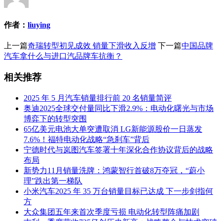
作者：
liuying
上一篇
奇瑞转型初见成效 销量下滑收入反增
下一篇
中国品牌
汽车拿什么与进口汽品牌车抗衡？
相关推荐
2025 年 5 月汽车销量排行前 20 名销量简评
奥迪2025全球交付量同比下滑2.9%：电动化曙光与市场
博弈下的转型突围
65亿美元电池大单突遭取消 LG新能源股价一日蒸发
7.6%！福特电动化战略“急刹车”背后
宁德时代与岚图汽车签署十年深化合作协议背后的战略
布局
新势力11月销量洗牌：鸿蒙智行首破8万夺冠，“蔚小
理”跌出第一梯队
小米汽车2025 年 35 万台销量目标已达成 下一步剑指何
方
大众集团五年来首次季度亏损 电动化转型阵痛加剧