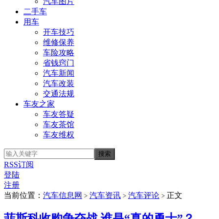
汽车图片
二手车
用车
开车技巧
维修保养
车险攻略
省钱窍门
汽车新闻
汽车改装
交通法规
车友之家
车友答疑
车友茶馆
车友维权
RSS订阅
登陆
注册
当前位置：
汽车信息网
汽车资讯
汽车评论
正文
>
>
>
菲斯科收购争夺战 谁是“真的勇士”？