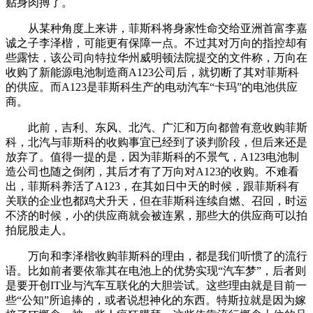
贴身肉搏了。
从某种角度上来讲，菲斯科将身家性命交给亚洲首富李嘉
诚之子李泽楷，可能更有保障一点。不过其对万向的指控却有
些露怯，该公司向特拉华州威明顿法院提交的文件称，万向在
收购了新能源电池制造商A123公司后，就切断了其对菲斯科
的供应。而A123是菲斯科生产的电动汽车“卡玛”的电池供应
商。
此前，吉利、东风、北汽、广汇和万向都曾有意收购菲斯
科，北汽与菲斯科的收购事宜已经到了谈判阶段，但后来还是
放弃了。值得一提的是，因为菲斯科的不景气，A123电池制
造公司也随之倒闭，其后才有了万向对A123的收购。不难看
出，菲斯科养活了A123，在其如日中天的时候，跟菲斯科有
关联的企业也都鸡犬升天，但在菲斯科连续自燃、召回，时运
不济的时候，小的供应商就会被连累，那些大的供应商可以拍
拍屁股走人。
万向和李泽楷收购菲斯科的理由，都是我们听惯了的流行
语。比如前者要依靠其在电池上的优势实现“汽车梦”，后者则
是要开创IT业与汽车互联化的大胆尝试。这些理由就是目前一
些“公知”所追捧的，或者说想神化的东西。特斯拉就是因为嫁