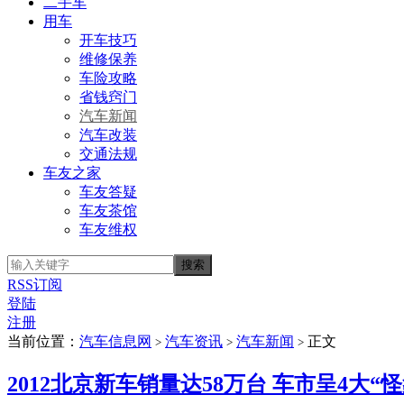
二手车
用车
开车技巧
维修保养
车险攻略
省钱窍门
汽车新闻
汽车改装
交通法规
车友之家
车友答疑
车友茶馆
车友维权
RSS订阅
登陆
注册
当前位置：
汽车信息网
汽车资讯
汽车新闻
正文
>
>
>
2012北京新车销量达58万台 车市呈4大“怪