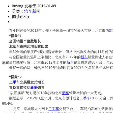
liuying 发布于 2013-01-09
分类：
汽车新闻
阅读(639)
在刚刚过去的2012年，作为全国单一城市的最大市场，北京市的
新
“怪象”1
全国销量个位数增长
北京车市同比增长超四成
虽然全国的年度产销数据暂未出炉，但从中汽协发布的前11月份的产销数
与全国销量的温和上涨相比，北京市2012年的
新车
销量则让人有些
底销量的翘尾行情，北京市2012年全年的
新车
销量将超过58万台，与2
值得一提的是，虽然与2010年顶峰时期近90万台的总销量相比还有
“怪象”2
二手车
交易爆发式增长
置换直接拉动
新车
销售
“以旧换新”绝对是2012年拉动北京
新车
销量增长的一大亮点。
数据显示，2012年1至11月，北京市累计成交
二手车
61.88万台，
60.4%。
11月底，京城最大的网上
二手车
交易平台——车易拍发布的数据显示