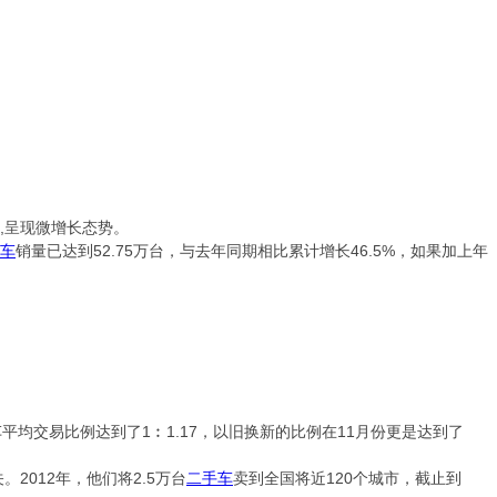
,呈现微增长态势。
车
销量已达到52.75万台，与去年同期相比累计增长46.5%，如果加上年
车平均交易比例达到了1︰1.17，以旧换新的比例在11月份更是达到了
2012年，他们将2.5万台
二手车
卖到全国将近120个城市，截止到