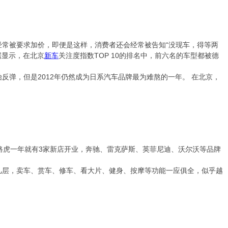
常被要求加价，即便是这样，消费者还会经常被告知“没现车，得等两
据显示，在北京
新车
关注度指数TOP 10的排名中，前六名的车型都被德
始反弹，但是2012年仍然成为日系汽车品牌最为难熬的一年。 在北京，
路虎一年就有3家新店开业，奔驰、雷克萨斯、英菲尼迪、沃尔沃等品牌
几层，卖车、赏车、修车、看大片、健身、按摩等功能一应俱全，似乎越