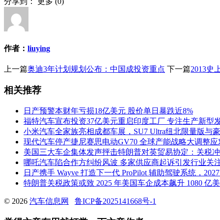
分享到：
更多
(
0
)
作者：
liuying
上一篇
奥迪3年计划规划公布：中国成投资重点
下一篇
2013
相关推荐
日产预警本财年亏损18亿美元 股价单日暴跌近8%
福特汽车宣布投资37亿美元重启印度工厂 专注生产新型
小米汽车全家族亮相成都车展，SU7 Ultra纽北限量版与豪
现代汽车停产捷尼赛思电动GV70 全球产能战略大调整
美国三大车企集体发声抨击特朗普对英贸易协定：关税冲
哪吒汽车陷合作方纠纷风波 多家供应商起诉引发行业关
日产携手 Wayve 打造下一代 ProPilot 辅助驾驶系统，2
特朗普关税政策或致 2025 年美国车企成本飙升 1080 
© 2026
汽车信息网
鲁ICP备2025141668号-1