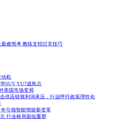
史上最难驾考 教练支招过关技巧
发动机
华SUV YU7成焦点
应对美国市场变局
击供应链致利润承压，行业呼吁政策理性化
注
027 年引领智能驾驶新变革
亿美元 行业格局面临重塑