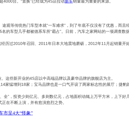
超4000台。“置换”已经成为4S店拉动
新车
销量最为重要的来源。
观等传统热门车型本就“一车难求”，到了年底不仅没有了优惠，而且经
5名的车型几乎都被德系车所“霸占”。日前，汽车之家网站的一项调查数
2010年召回、2011年日本大地震地磨砺，2012年11月起销量开
业。这些新开业的4S店以中高端品牌以及豪华品牌的旗舰店为主。
4家猛增到18家；宝马品牌也是一口气开设了两家标志性的展厅；捷豹
全”，投资少则亿元、多则数亿元，占地面积动辄上万平方米，上下好
模式正在不断上演，并有愈演愈烈之势。
 车市呈4大“怪象”