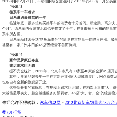
2012年的12月21日，车易拍的成交量达到了2011年的4.6倍，月交易量
“怪象”3
德系车一车难求
日系遭遇最难熬的一年
临近年底，很多想购买德系车的消费者十分苦闷。新速腾、高尔夫、途
个月”。德系车的火爆在北京似乎贯穿了全年，在亚市每月公布的销量前
系车所占据。
日系车品牌因受到“钓鱼岛事件”的影响在京销量一度陷入停滞。虽然经历过
甚至有一家广汽丰田的4S店因经营不善而倒闭。
“怪象”4
豪华品牌疯狂布点
建店追求巨无霸
据不完全统计，2012年，北京车市又有30家至40家的全新4S店开
其中，奥迪品牌去年一年在京新开业4家大型城市展厅，网点总数从1
也各自有全新的旗舰店开业。
这些新开业的旗舰店，在规模上追求巨无霸，在档次上追求“大、奢、
大越能显示实力、越全越能服务好消费者。4S店“大、奢、全”的经营
未经允许不得转载：
汽车信息网
»
2012北京新车销量达58万台
赞 (
0
)
打赏