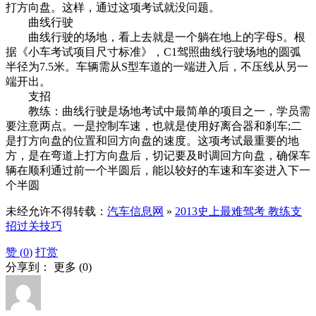
打方向盘。这样，通过这项考试就没问题。
曲线行驶
曲线行驶的场地，看上去就是一个躺在地上的字母S。根
据《小车考试项目尺寸标准》，C1驾照曲线行驶场地的圆弧
半径为7.5米。车辆需从S型车道的一端进入后，不压线从另一
端开出。
支招
教练：曲线行驶是场地考试中最简单的项目之一，学员需
要注意两点。一是控制车速，也就是使用好离合器和刹车;二
是打方向盘的位置和回方向盘的速度。这项考试最重要的地
方，是在弯道上打方向盘后，切记要及时调回方向盘，确保车
辆在顺利通过前一个半圆后，能以较好的车速和车姿进入下一
个半圆
未经允许不得转载：
汽车信息网
»
2013史上最难驾考 教练支
招过关技巧
赞 (
0
)
打赏
分享到：
更多
(
0
)