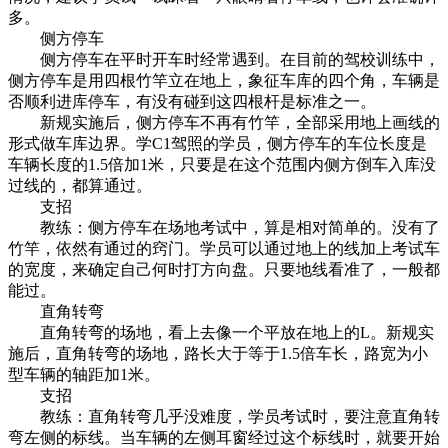
多。
侧方停车
侧方停车在平时开车时经常遇到。在目前的驾校训练中，
侧方停车是用四根竹竿立在地上，象征车库的四个角，车辆是
否顺利进库停车，有没有碰到这四根杆是标准之一。
新规实施后，侧方停车不再有竹竿，全部采用地上画线的
形式做车库边界。学C1驾照的学员，侧方停车的车位长度是
车辆长度的1.5倍加1米，只要是在这个范围内侧方倒车入库没
过线的，都算通过。
支招
教练：侧方停车在场地考试中，算是相对简单的。没有了
竹竿，依然有通过的窍门。学员可以通过地上的线加上考试车
的宽度，来确定自己何时打方向盘。只要地线看准了，一般都
能过。
直角转弯
直角转弯的场地，看上去像一个平放在地上的L。新规实
施后，直角转弯的场地，路长大于等于1.5倍车长，路宽为小
型车辆的轴距加1米。
支招
教练：直角转弯几乎没难度，学员考试时，要注意直角转
弯左侧的标线。当车辆的左侧耳窗经过这个标线时，就要开始