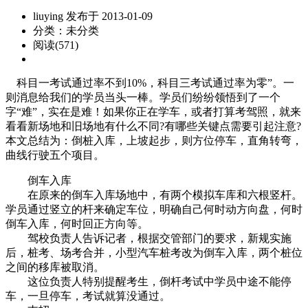
liuying 发布于 2013-01-09
分类：未分类
阅读(571)
科目一考试通过率不到10%，科目三考试通过率为零”。一
则消息给我们的学员当头一棒。学员们纷纷领悟到了一个
字“难”，实在是难！如果你正在学车，或者打算考驾照，就来
看看新场地和旧场地有什么不同?有哪些关键点需要引起注意?
本文总结为：倒桩入库，上坡起步，则方位停车，直角转弯，
曲线行驶五个项目。
倒车入库
在原来的倒车入库场地中，有两个模拟车库和六根竖杆。
学员通过竖立的杆来确定车位，明确自己何时动方向盘，何时
倒车入库，何时回正方向等。
驾校负责人告诉记者，根据交管部门的要求，新规实施
后，桩考、场考合并，小型汽车桩考改为倒车入库，两个桩位
之间的移库被取消。
这位负责人特别提醒考生，倒杆考试中学员中途不能停
车，一旦停车，考试就算没通过。