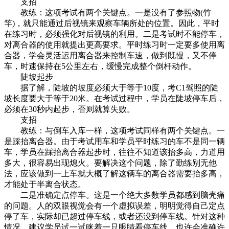
支招
教练：这项考试有两个关键点。一是没有了参照物(竹
竿)，就只能通过后视镜来观察车辆所处的位置。因此，平时
在练习时，必须强化对后视镜的利用。二是考试时不能停车，
对离合器的使用就提出更高要求。平时练习时一定要多使用离
合器，学会灵活运用离合器来控制车速，做到既慢，又不停
车，时速保持在5公里左右，缓慢完成整个倒杆动作。
陡坡起步
据了解，陡坡的坡度必须大于等于10度，考C1驾照的陡
坡长度要大于等于20米。在考试过程中，学员在陡坡停车后，
必须在30秒内起步，否则就算失败。
支招
教练：与倒车入库一样，这项考试同样有两个关键点。一
是踩抬离合器。由于考试用车和学员平时练习的车不是同一辆
车，学员在踩抬离合器起步时，往往不知道该抬多高，力道用
多大，很容易出现熄火。要解决这个问题，除了勤练别无他
法，应该做到一上车就大概了解这辆车的离合器需要抬多高，
才能处于半离合状态。
二是准确定点停车。这是一个绝大多数学员都感到脑壳痛
的问题。人的双眼视觉会有一个虚拟误差，明明觉得自己定点
停了车，实际却已超过停车线，或者还没到停车线。针对这种
情况，建议学员试一试眯着一只眼睛看停车线，也许会准确许