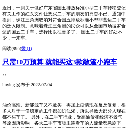
近日，一则关于做好广东省国五排放标准小型二手车转移登记
有关工作的红头文件让想买二手车的朋友们兴奋不已。通知中
提到，珠江三角洲取消对符合国五排放标准小型非营运二手车
的迁入限制。意味着珠江三角洲的民众可以从全国市场搜罗合
适的国五二手车，选择比以往更多了。 国五二手车的好处不
少，一来车...
阅读(995)
赞 (
1
)
只需10万预算 就能买这3款敞篷小跑车
23
liuying 发布于 2022-07-04
油价高涨、新能源车又不敢买，再加上疫情现在反反复复，很
多人对于一份稳定的工作都如饥似渴，所以导致大部分人现在
都不买车了。 另外，在二手车行业，受高油价和经济不景气
等原因所影响，各大二手车市场里连看车的人流量都急剧下