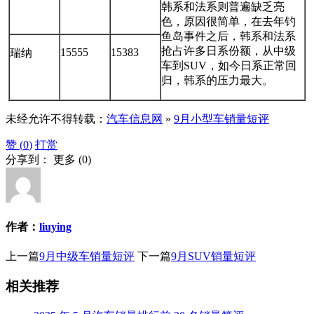
韩系和法系则普遍缺乏亮
色，原因很简单，在去年钓
鱼岛事件之后，韩系和法系
抢占许多日系份额，从中级
15555
15383
瑞纳
车到SUV，如今日系正常回
归，韩系的压力最大。
未经允许不得转载：
汽车信息网
»
9月小型车销量短评
赞 (
0
)
打赏
分享到：
更多
(
0
)
作者：
liuying
上一篇
9月中级车销量短评
下一篇
9月SUV销量短评
相关推荐