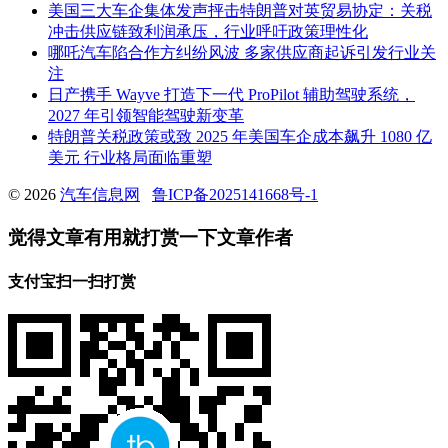
美国三大车企集体发声抨击特朗普对英贸易协定：关税
冲击供应链致利润承压，行业呼吁政策理性化
哪吒汽车陷合作方纠纷风波 多家供应商起诉引发行业关
注
日产携手 Wayve 打造下一代 ProPilot 辅助驾驶系统，
2027 年引领智能驾驶新变革
特朗普关税政策或致 2025 年美国车企成本飙升 1080 亿
美元 行业格局面临重塑
© 2026
汽车信息网
鲁ICP备2025141668号-1
觉得文章有用就打赏一下文章作者
支付宝扫一扫打赏