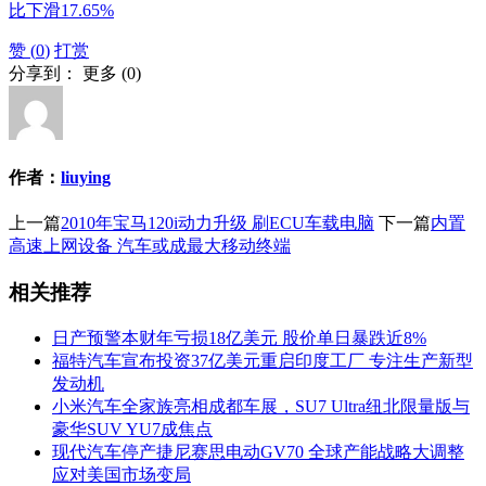
比下滑17.65%
赞 (
0
)
打赏
分享到：
更多
(
0
)
作者：
liuying
上一篇
2010年宝马120i动力升级 刷ECU车载电脑
下一篇
内置
高速上网设备 汽车或成最大移动终端
相关推荐
日产预警本财年亏损18亿美元 股价单日暴跌近8%
福特汽车宣布投资37亿美元重启印度工厂 专注生产新型
发动机
小米汽车全家族亮相成都车展，SU7 Ultra纽北限量版与
豪华SUV YU7成焦点
现代汽车停产捷尼赛思电动GV70 全球产能战略大调整
应对美国市场变局