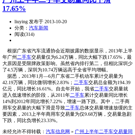
17.65%
liuying 发布于 2013-10-20
分类：
汽车新闻
阅读(314)
根据广东省汽车流通协会近期披露的数据显示，2013年上半
年广州
二手车
交易量仅为6.24万辆，同比大幅下跌17.65%，最
大原因是受限牌政策影响。虽然省内排行第二，但相比深圳少
了4.5万辆，深圳为10.74万辆远高于全省平均增幅。
据悉，2013年1月—6月广东省二手机动车累计交易量为
42.19万辆，同比微弱增长2.83%；
二手车
交易总金额为194.39
亿元，同比增长16.61%。自去年开始，我省
二手车
交易量就
进入低速增长的阶段，从2011年
二手车
累计交易量同比增长
14%到2012年同比增长7.22%，增速一路下跌。其中，二手商
用车交易量的大幅下滑是导致
二手车
总体交易量增速放缓的主
要因素，2013上半年商用车交易量为仅9.68万辆，交易量急剧
下跌，同比负增长23.33%。
未经允许不得转载：
汽车信息网
»
广州上半年二手车交易量同