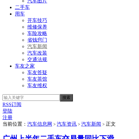
汽车图片
二手车
用车
开车技巧
维修保养
车险攻略
省钱窍门
汽车新闻
汽车改装
交通法规
车友之家
车友答疑
车友茶馆
车友维权
RSS订阅
登陆
注册
当前位置：
汽车信息网
汽车资讯
汽车新闻
正文
>
>
>
广州上半年二手车交易量同比下滑