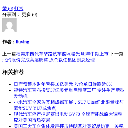
赞 (
0
)
打赏
分享到：
更多
(
0
)
作者：
liuying
上一篇
福美来四代车型路试车谍照曝光 明年中期上市
下一篇
北汽股份完成高层调整 原总裁任集团副总经理
相关推荐
日产预警本财年亏损18亿美元 股价单日暴跌近8%
福特汽车宣布投资37亿美元重启印度工厂 专注生产新型
发动机
小米汽车全家族亮相成都车展，SU7 Ultra纽北限量版与
豪华SUV YU7成焦点
现代汽车停产捷尼赛思电动GV70 全球产能战略大调整
应对美国市场变局
美国三大车企集体发声抨击特朗普对英贸易协定：关税