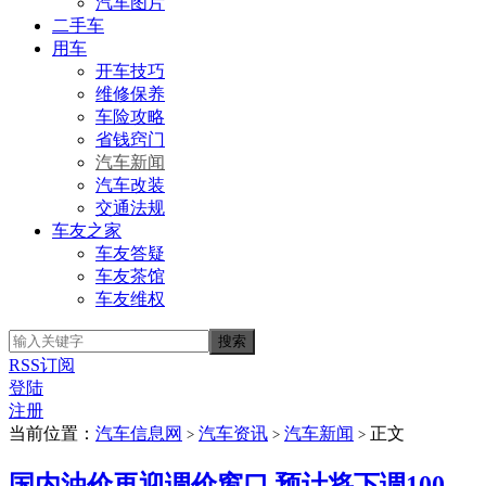
汽车图片
二手车
用车
开车技巧
维修保养
车险攻略
省钱窍门
汽车新闻
汽车改装
交通法规
车友之家
车友答疑
车友茶馆
车友维权
RSS订阅
登陆
注册
当前位置：
汽车信息网
汽车资讯
汽车新闻
正文
>
>
>
国内油价再迎调价窗口 预计将下调100