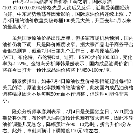
在6月22日成品油零售价格上调之后，国际原油
(103.31,0.09,0.09%)价格先是大跌后又反弹，近期受美国经济
向好、中东局势动荡等因素影响，国际原油价格连续上涨，7
月3日纽约油价收盘突破每桶100美元大关，升至去年5月以来
的最高水平。
虽然国际原油价格出现反弹，但多家市场机构预测，国内
油价仍将下调，只是降价幅度收窄。据大宗产品电子商务平台
金银岛测算，截至7月4日第九个工作日，参考原油品种
(WTI、布伦特、布伦特Dtd、迪拜、ESPO)均价100.833，变化
率为-1.22%。金银岛分析师韩景媛表示，国内成品油调价窗口
将在今日打开，预计成品油价格将下调50-100元/吨。
韩景媛指出，如果7月4日原油收盘价格涨幅能超过每桶2
美元的话，原油变化率跌幅将继续缩窄，此次国内成品油价格
调整幅度因为不足每吨50元而不作调整，但这种可能性非常
小。
隆众分析师李彦则表示，7月4日是美国独立日，WTI原油
期货将休市，布伦特原油期货预计也难有较大调整，因此本轮
油价调整几无悬念，降幅预计在90-110元/吨，折合升价8分左
右。此外，卓创则预计下调幅度110元/吨左右。