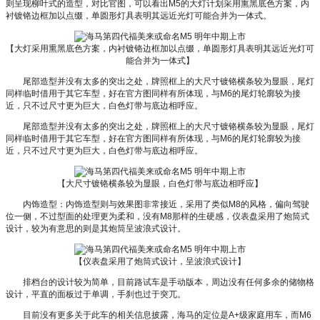
则呈现柳叶式的造型，对比官图，可以看出M5的大灯计划采用熏黑底色方案，内
衬镀铬边框加以点缀，单圆形灯具表明其远近光灯可能合并为一体式。
【大灯采用熏黑底色方案，内衬镀铬边框加以点缀，单圆形灯具表明其远近光灯可
能合并为一体式】
尾部造型并没有太多的突出之处，牌照框上的大尺寸镀铬横条较为显眼，尾灯
同样临时借用于其它车型，好在官方图同样有所体现，与M6的尾灯轮廓较为接
近，只不过尺寸更为巨大，白色灯带与底边相呼应。
尾部造型并没有太多的突出之处，牌照框上的大尺寸镀铬横条较为显眼，尾灯
同样临时借用于其它车型，好在官方图同样有所体现，与M6的尾灯轮廓较为接
近，只不过尺寸更为巨大，白色灯带与底边相呼应。
【大尺寸镀铬横条较为显眼，白色灯带与底边相呼应】
内饰造型：内饰造型则与效果图非常接近，采用了类似M8的风格，偏向驾驶
位一侧，不过型面的处理更为柔和，没有M8那样的生硬感，仪表盘采用了炮筒式
设计，较为有意思的则是其炮筒呈波浪式设计。
【仪表盘采用了炮筒式设计，呈波浪式设计】
排档台的设计较为简单，目前路试车是手动版本，周边没有任何多余的储物格
设计，平直的面板过于单调，手刹也过于突兀。
目前没有更多关于此车的相关信息披露，海马的定位是A+级家庭用车，而M6