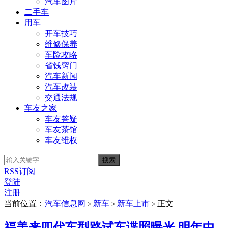
汽车图片
二手车
用车
开车技巧
维修保养
车险攻略
省钱窍门
汽车新闻
汽车改装
交通法规
车友之家
车友答疑
车友茶馆
车友维权
RSS订阅
登陆
注册
当前位置：
汽车信息网
新车
新车上市
正文
>
>
>
福美来四代车型路试车谍照曝光 明年中