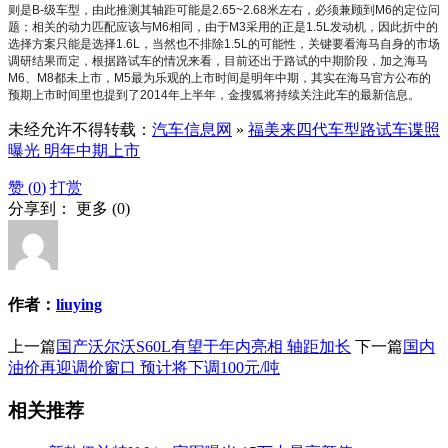
则是B-级车型，由此推测其轴距可能是2.65~2.68米左右，必须兼顾到M6的定位问
题；相关的动力匹配应该与M6相同，由于M3采用的正是1.5L发动机，因此折中的
选择方案只能是选择1.6L，当然也不排除1.5L的可能性，关键要看海马自身的市场
调研结果而定，根据路试车的情况来看，目前还出于路试的中期阶段，加之海马
M6、M8都未上市，M5最为乐观的上市时间是明年中期，其实在海马官方公布的
预期上市时间里也提到了2014年上半年，金搜狐将持续关注此车的最新信息。
未经允许不得转载：
汽车信息网
»
福美来四代车型路试车谍照
曝光 明年中期上市
赞 (
0
)
打赏
分享到：
更多
(
0
)
作者：
liuying
上一篇
国产沃尔沃S60L有望于年内亮相 轴距加长
下一篇
国内
油价再迎调价窗口 预计将下调100元/吨
相关推荐