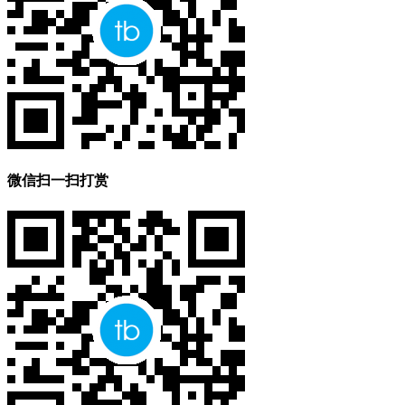
微信扫一扫打赏