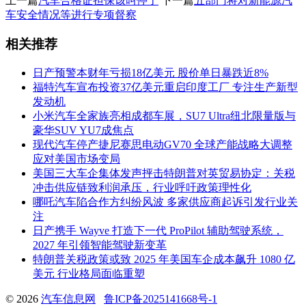
上一篇
汽车合格证担保该叫停了
下一篇
五部门将对新能源汽
车安全情况等进行专项督察
相关推荐
日产预警本财年亏损18亿美元 股价单日暴跌近8%
福特汽车宣布投资37亿美元重启印度工厂 专注生产新型
发动机
小米汽车全家族亮相成都车展，SU7 Ultra纽北限量版与
豪华SUV YU7成焦点
现代汽车停产捷尼赛思电动GV70 全球产能战略大调整
应对美国市场变局
美国三大车企集体发声抨击特朗普对英贸易协定：关税
冲击供应链致利润承压，行业呼吁政策理性化
哪吒汽车陷合作方纠纷风波 多家供应商起诉引发行业关
注
日产携手 Wayve 打造下一代 ProPilot 辅助驾驶系统，
2027 年引领智能驾驶新变革
特朗普关税政策或致 2025 年美国车企成本飙升 1080 亿
美元 行业格局面临重塑
© 2026
汽车信息网
鲁ICP备2025141668号-1