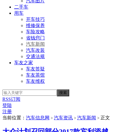
汽车图片
二手车
用车
开车技巧
维修保养
车险攻略
省钱窍门
汽车新闻
汽车改装
交通法规
车友之家
车友答疑
车友茶馆
车友维权
RSS订阅
登陆
注册
当前位置：
汽车信息网
汽车资讯
汽车新闻
正文
>
>
>
大众计划召回部分2017款宾利添越