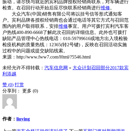
振动，请尽快与就近的宾利品牌授权经销商联系，对车辆进行
检查。在召回行动开始后应尽快联系经销商进行
维修
。
大众汽车(中国)销售有限公司将以挂号信等形式通知客
户。宾利品牌各授权经销商也会通过电话等其它方式与召回范
围内的用户取得联系，安排
维修
事宜。用户可拨打宾利汽车客
户热线400-890-6668了解此次召回的详细信息。此外也可拨打
缺陷产品管理中心热线电话：010-59799616或地方出入境检验
检疫机构的质量热线：12365(转2号键)，反映在召回活动实施
过程中的问题或提交缺陷线索。
来源：http://www.fww7.com/Html/?5546.html
未经允许不得转载：
汽车信息网
»
大众计划召回部分2017款宾
利添越
赞 (
0
)
打赏
分享到：
更多
(
0
)
作者：
liuying