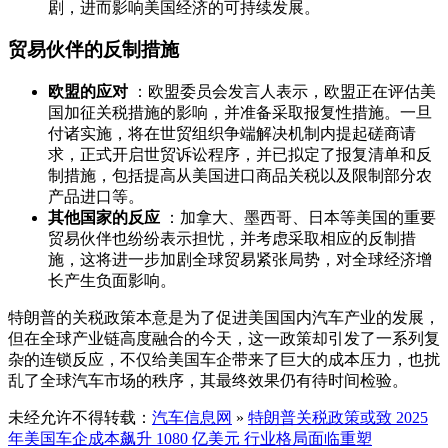
剧，进而影响美国经济的可持续发展。
贸易伙伴的反制措施
欧盟的应对
：欧盟委员会发言人表示，欧盟正在评估美
国加征关税措施的影响，并准备采取报复性措施。一旦
付诸实施，将在世贸组织争端解决机制内提起磋商请
求，正式开启世贸诉讼程序，并已拟定了报复清单和反
制措施，包括提高从美国进口商品关税以及限制部分农
产品进口等。
其他国家的反应
：加拿大、墨西哥、日本等美国的重要
贸易伙伴也纷纷表示担忧，并考虑采取相应的反制措
施，这将进一步加剧全球贸易紧张局势，对全球经济增
长产生负面影响。
特朗普的关税政策本意是为了促进美国国内汽车产业的发展，
但在全球产业链高度融合的今天，这一政策却引发了一系列复
杂的连锁反应，不仅给美国车企带来了巨大的成本压力，也扰
乱了全球汽车市场的秩序，其最终效果仍有待时间检验。
未经允许不得转载：
汽车信息网
»
特朗普关税政策或致 2025
年美国车企成本飙升 1080 亿美元 行业格局面临重塑