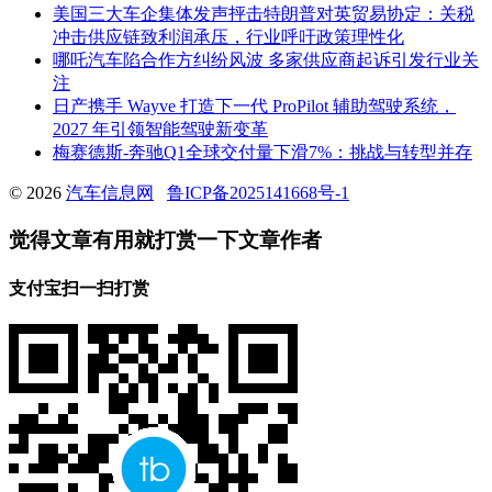
美国三大车企集体发声抨击特朗普对英贸易协定：关税
冲击供应链致利润承压，行业呼吁政策理性化
哪吒汽车陷合作方纠纷风波 多家供应商起诉引发行业关
注
日产携手 Wayve 打造下一代 ProPilot 辅助驾驶系统，
2027 年引领智能驾驶新变革
梅赛德斯-奔驰Q1全球交付量下滑7%：挑战与转型并存
© 2026
汽车信息网
鲁ICP备2025141668号-1
觉得文章有用就打赏一下文章作者
支付宝扫一扫打赏