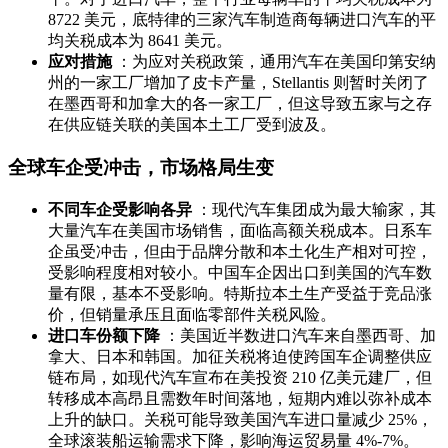
8722 美元，底特律的三家汽车制造商每辆进口汽车的平
均关税成本为 8641 美元。
应对措施
：为应对关税政策，通用汽车在美国印第安纳
州的一家工厂增加了皮卡产量，Stellantis 则暂时关闭了
在墨西哥和加拿大的各一家工厂，但这导致五家与之存
在供应链关联的美国本土工厂受到波及。
全球车企受冲击，市场格局生变
不同车企受影响各异
：现代汽车集团成为最大输家，其
大量汽车在美国市场销售，面临高额关税成本。日系车
企虽受冲击，但由于品牌分散和本土化生产相对可控，
受影响程度相对较小。中国车企因出口到美国的汽车数
量有限，基本不受影响。特斯拉本土生产受益于竞品涨
价，但销量承压且面临零部件关税风险。
进口车份额下降
：美国近半数进口汽车来自墨西哥、加
拿大、日本和韩国。加征关税将迫使跨国车企调整供应
链布局，如现代汽车宣布在美投资 210 亿美元建厂，但
转移成本高昂且需数年时间落地，短期内难以弥补成本
上升的缺口。关税可能导致美国汽车进口量减少 25%，
全球滚装船运输需求下降，影响海运贸易量 4%-7%。