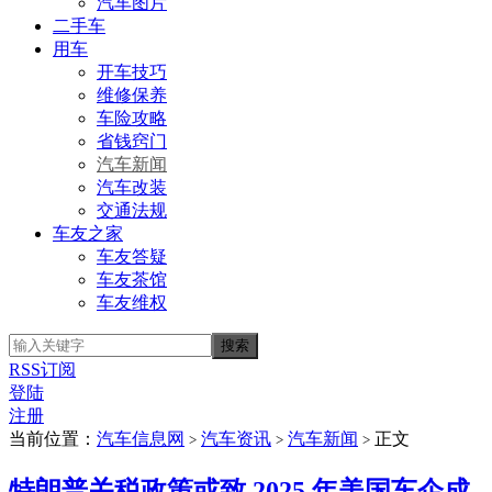
汽车图片
二手车
用车
开车技巧
维修保养
车险攻略
省钱窍门
汽车新闻
汽车改装
交通法规
车友之家
车友答疑
车友茶馆
车友维权
RSS订阅
登陆
注册
当前位置：
汽车信息网
汽车资讯
汽车新闻
正文
>
>
>
特朗普关税政策或致 2025 年美国车企成