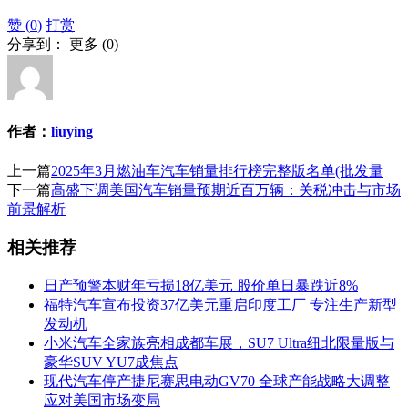
赞 (
0
)
打赏
分享到：
更多
(
0
)
作者：
liuying
上一篇
2025年3月燃油车汽车销量排行榜完整版名单(批发量
下一篇
高盛下调美国汽车销量预期近百万辆：关税冲击与市场
前景解析
相关推荐
日产预警本财年亏损18亿美元 股价单日暴跌近8%
福特汽车宣布投资37亿美元重启印度工厂 专注生产新型
发动机
小米汽车全家族亮相成都车展，SU7 Ultra纽北限量版与
豪华SUV YU7成焦点
现代汽车停产捷尼赛思电动GV70 全球产能战略大调整
应对美国市场变局