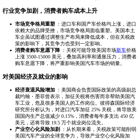
行业竞争加剧，消费者购车成本上升
市场竞争格局重塑
：进口车和国产车价格均上涨，进口
依赖大的品牌受挫，市场竞争格局面临重塑。美国本土
车企虽试图通过调整生产布局来降低成本，但在关税政
策的影响下，其竞争力也受到一定影响。
消费者购车意愿下降
：关税可能导致美国市场
新车
价格
上涨 3500-15000 美元，叠加高利率和通胀压力，消费者
购车意愿下降，将严重影响美国汽车市场的销量。
对美国经济及就业的影响
经济衰退风险增加
：美国商会负责国际政策的高级副总
裁约翰・墨菲曾表示，加征关税将伤害而非帮助美国汽
车工业，危及很多美国人的工作岗位。彼得森国际经济
研究所分析认为，对进口汽车加征 25% 关税，将导致美
国国内生产总值减少 0.15%，消费者每年多支出 450 亿
美元，还将导致 19.5 万个就业岗位流失。
产业空心化风险加剧
：从长期来看，关税政策可能削弱
美国汽车产业的全球竞争力，导致产业空心化风险加