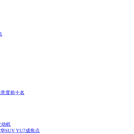
名
型满意度前十名
发动机
华SUV YU7成焦点