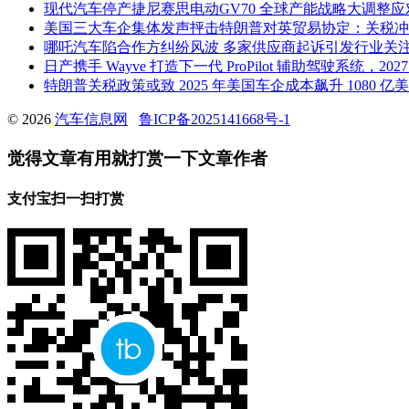
现代汽车停产捷尼赛思电动GV70 全球产能战略大调整
美国三大车企集体发声抨击特朗普对英贸易协定：关税冲
哪吒汽车陷合作方纠纷风波 多家供应商起诉引发行业关
日产携手 Wayve 打造下一代 ProPilot 辅助驾驶系统，2
特朗普关税政策或致 2025 年美国车企成本飙升 1080 
© 2026
汽车信息网
鲁ICP备2025141668号-1
觉得文章有用就打赏一下文章作者
支付宝扫一扫打赏