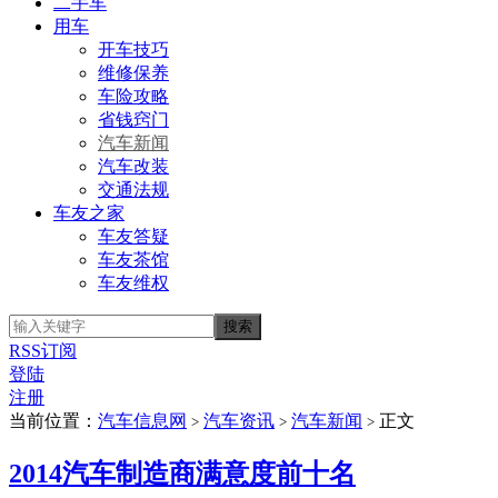
二手车
用车
开车技巧
维修保养
车险攻略
省钱窍门
汽车新闻
汽车改装
交通法规
车友之家
车友答疑
车友茶馆
车友维权
RSS订阅
登陆
注册
当前位置：
汽车信息网
汽车资讯
汽车新闻
正文
>
>
>
2014汽车制造商满意度前十名