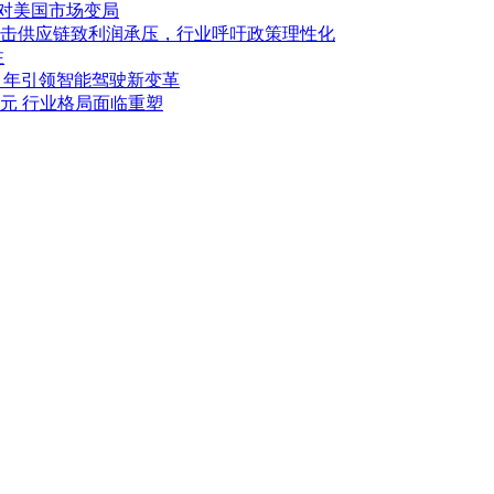
应对美国市场变局
击供应链致利润承压，行业呼吁政策理性化
注
027 年引领智能驾驶新变革
亿美元 行业格局面临重塑