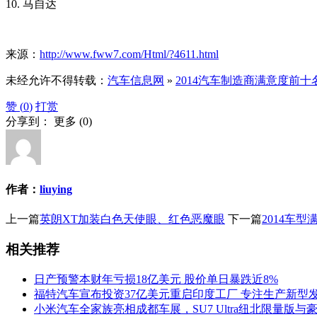
10. 马自达
来源：
http://www.fww7.com/Html/?4611.html
未经允许不得转载：
汽车信息网
»
2014汽车制造商满意度前十
赞 (
0
)
打赏
分享到：
更多
(
0
)
作者：
liuying
上一篇
英朗XT加装白色天使眼、红色恶魔眼
下一篇
2014车
相关推荐
日产预警本财年亏损18亿美元 股价单日暴跌近8%
福特汽车宣布投资37亿美元重启印度工厂 专注生产新型
小米汽车全家族亮相成都车展，SU7 Ultra纽北限量版与豪