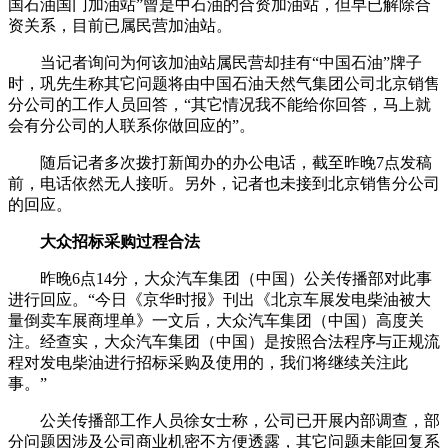
国石油国门加油站”曾是中石油的合资加油站，但早已解除合
资关系，目前已属民营加油站。
当记者询问为何该加油站属民营却挂有“中国石油”牌子
时，巩先生称其它问题将由中国石油天然气集团公司北京销售
分公司的工作人员回答，“其它情况我不能给你回答，马上就
会有分公司的人联系你做回应的”。
随后记者多次拨打新闻办的办公电话，截至昨晚7点发稿
前，电话依然无人接听。另外，记者也未接到北京销售分公司
的回应。
大众招标采购过程合法
昨晚6点14分，大众汽车集团（中国）公关传播部对此事
进行回应。“今日《京华时报》刊出《北京车展发电柴油被大
量倒卖车展商埋单》一文后，大众汽车集团（中国）高度关
注。经查实，大众汽车集团（中国）是按照合法程序与正规流
程对发电柴油进行招标采购及使用的，我们将继续关注此
事。”
公关传播部工作人员徐女士称，公司已开展内部调查，部
分问题因涉及公司商业机密不方便透露，其它问题未能回复系