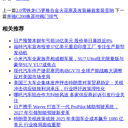
上一篇
2.0雪铁龙C5更换合金火花塞及改装赫兹套装音响
下一
篇
奔驰C200换遥控阀门排气
相关推荐
日产预警本财年亏损18亿美元 股价单日暴跌近8%
福特汽车宣布投资37亿美元重启印度工厂 专注生产新型
发动机
小米汽车全家族亮相成都车展，SU7 Ultra纽北限量版与
豪华SUV YU7成焦点
现代汽车停产捷尼赛思电动GV70 全球产能战略大调整
应对美国市场变局
美国三大车企集体发声抨击特朗普对英贸易协定：关税
冲击供应链致利润承压，行业呼吁政策理性化
哪吒汽车陷合作方纠纷风波 多家供应商起诉引发行业关
注
日产携手 Wayve 打造下一代 ProPilot 辅助驾驶系统，
2027 年引领智能驾驶新变革
特朗普关税政策或致 2025 年美国车企成本飙升 1080 亿
美元 行业格局面临重塑