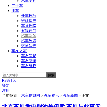
汽车图片
二手车
用车
开车技巧
维修保养
车险攻略
省钱窍门
汽车新闻
汽车改装
交通法规
车友之家
车友答疑
车友茶馆
车友维权
RSS订阅
登陆
注册
当前位置：
汽车信息网
汽车资讯
汽车新闻
正文
>
>
>
北京车展发电柴油被倒卖 车展与此事无