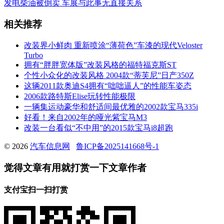
发电柴油被倒卖 车展与此事无直接关系
相关推荐
改装界小鲜肉 重新喷涂“薄荷色”车漆的现代Veloster
Turbo
拥有“胖胖宽体版”改装风格的福特福克斯ST
个性小众化的改装风格 2004款“蒂芙尼”日产350Z
这辆2011款奥迪S4拥有“咄咄逼人”的性能车姿态
2006款路特斯Elise玩转性能极限
一辆集运动豪华和舒适间最优雅的2002款宝马335i
好看！来自2002年的哑光紫宝马M3
改装一台看似“不中用”的2015款宝马i8超跑
© 2026
汽车信息网
鲁ICP备2025141668号-1
觉得文章有用就打赏一下文章作者
支付宝扫一扫打赏