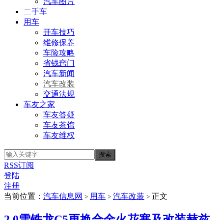
汽车图片
二手车
用车
开车技巧
维修保养
车险攻略
省钱窍门
汽车新闻
汽车改装
交通法规
车友之家
车友答疑
车友茶馆
车友维权
RSS订阅
登陆
注册
当前位置：
汽车信息网
用车
汽车改装
正文
>
>
>
2.0雪铁龙C5更换合金火花塞及改装赫兹