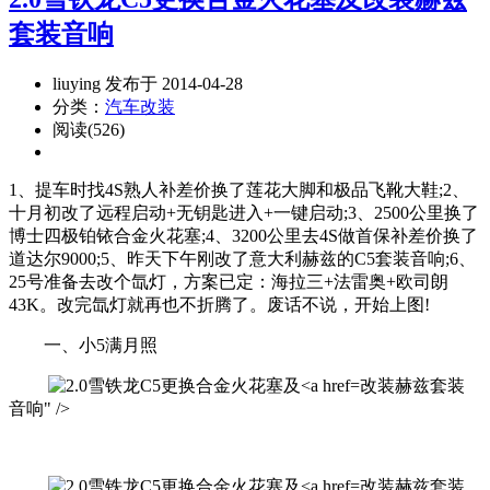
套装音响
liuying 发布于 2014-04-28
分类：
汽车改装
阅读(526)
1、提车时找4S熟人补差价换了莲花大脚和极品飞靴大鞋;2、
十月初改了远程启动+无钥匙进入+一键启动;3、2500公里换了
博士四极铂铱合金火花塞;4、3200公里去4S做首保补差价换了
道达尔9000;5、昨天下午刚改了意大利赫兹的C5套装音响;6、
25号准备去改个氙灯，方案已定：海拉三+法雷奥+欧司朗
43K。改完氙灯就再也不折腾了。废话不说，开始上图!
一、小5满月照
改装赫兹套装
音响" />
改装赫兹套装