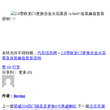
改装赫兹套装
音响" />
未经允许不得转载：
汽车信息网
»
2.0雪铁龙C5更换合金火花
塞及改装赫兹套装音响
赞 (
0
)
打赏
分享到：
更多
(
0
)
作者：
liuying
上一篇
荣威350四门隔音及更换6寸惠威喇叭
下一篇
北京车展