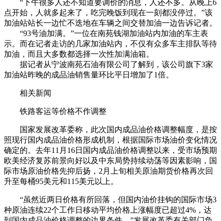
“下午很多人还不知道要调价的消息，人还不多。从晚上6
点开始，人就多起来了，吃完晚饭到现在一刻都没停过。”该
加油站站长一边忙不迭地在车辆之间交替加油一边告诉记者。
“93号油加满。”一位在南苑钱湖加油站内加油的车主表
示。而在记者走访的几家加油站内，不仅有众多车主排队等待
加油，而且大多数都选择一次性加满油箱。
据记者从宁波南苑石油有限公司了解到，该公司旗下3家
加油站昨晚的成品油销售量环比平日增加了1倍。
相关新闻
铁路客运等价格不作调整
国家发展改革委称，此次国内成品油价格调整幅度，是按
照现行国内成品油价格形成机制，根据国际市场油价变化情况
确定的。去年11月16日国内成品油价格调整以来，受市场预期
欧美经济复苏前景向好以及中东局势持续动荡等因素影响，国
际市场原油价格先抑后扬，2月上旬相关原油期货价格再次回
升至每桶95美元和115美元以上。
“虽然近两日价格有所回落，但国内油价挂钩的国际市场3
种原油连续22个工作日移动平均价格上涨幅度已超过4%，达
到国内成品油价格调整的边界条件。”发展改革委有关部门负