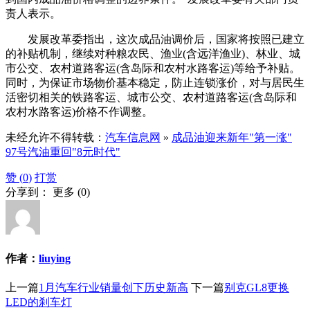
责人表示。
发展改革委指出，这次成品油调价后，国家将按照已建立
的补贴机制，继续对种粮农民、渔业(含远洋渔业)、林业、城
市公交、农村道路客运(含岛际和农村水路客运)等给予补贴。
同时，为保证市场物价基本稳定，防止连锁涨价，对与居民生
活密切相关的铁路客运、城市公交、农村道路客运(含岛际和
农村水路客运)价格不作调整。
未经允许不得转载：
汽车信息网
»
成品油迎来新年"第一涨"
97号汽油重回"8元时代"
赞 (
0
)
打赏
分享到：
更多
(
0
)
作者：
liuying
上一篇
1月汽车行业销量创下历史新高
下一篇
别克GL8更换
LED的刹车灯