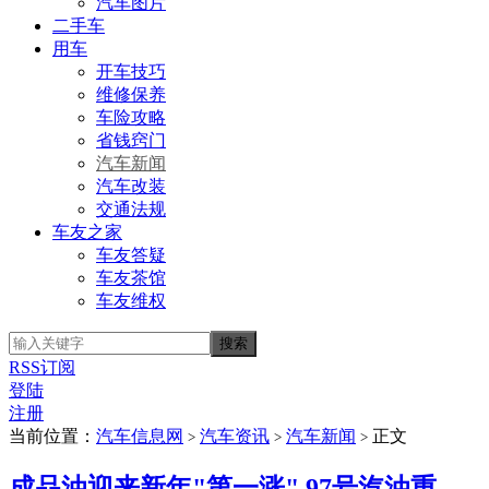
汽车图片
二手车
用车
开车技巧
维修保养
车险攻略
省钱窍门
汽车新闻
汽车改装
交通法规
车友之家
车友答疑
车友茶馆
车友维权
RSS订阅
登陆
注册
当前位置：
汽车信息网
汽车资讯
汽车新闻
正文
>
>
>
成品油迎来新年"第一涨" 97号汽油重