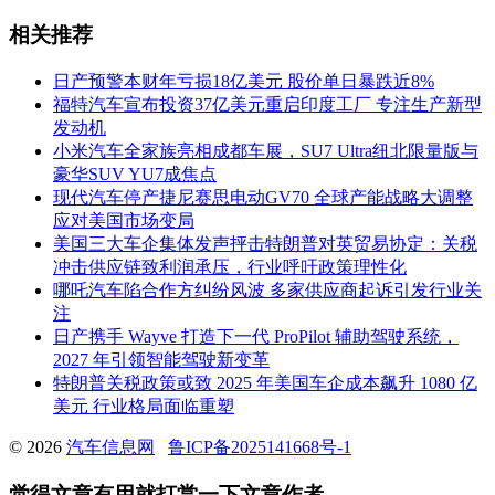
相关推荐
日产预警本财年亏损18亿美元 股价单日暴跌近8%
福特汽车宣布投资37亿美元重启印度工厂 专注生产新型
发动机
小米汽车全家族亮相成都车展，SU7 Ultra纽北限量版与
豪华SUV YU7成焦点
现代汽车停产捷尼赛思电动GV70 全球产能战略大调整
应对美国市场变局
美国三大车企集体发声抨击特朗普对英贸易协定：关税
冲击供应链致利润承压，行业呼吁政策理性化
哪吒汽车陷合作方纠纷风波 多家供应商起诉引发行业关
注
日产携手 Wayve 打造下一代 ProPilot 辅助驾驶系统，
2027 年引领智能驾驶新变革
特朗普关税政策或致 2025 年美国车企成本飙升 1080 亿
美元 行业格局面临重塑
© 2026
汽车信息网
鲁ICP备2025141668号-1
觉得文章有用就打赏一下文章作者