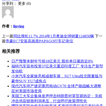
分享到：
更多
(
0
)
作者：
liuying
上一篇
同比增长11.7% 2014年1月奥迪全球销量124850辆
下一
篇
帝豪EC7安装高画质PAPAGO行车记录仪
相关推荐
日产预警本财年亏损18亿美元 股价单日暴跌近8%
福特汽车宣布投资37亿美元重启印度工厂 专注生产新型
发动机
小米汽车全家族亮相成都车展，SU7 Ultra纽北限量版与
豪华SUV YU7成焦点
现代汽车停产捷尼赛思电动GV70 全球产能战略大调整
应对美国市场变局
美国三大车企集体发声抨击特朗普对英贸易协定：关税
冲击供应链致利润承压，行业呼吁政策理性化
哪吒汽车陷合作方纠纷风波 多家供应商起诉引发行业关