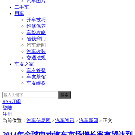
汽车图片
二手车
用车
开车技巧
维修保养
车险攻略
省钱窍门
汽车新闻
汽车改装
交通法规
车友之家
车友答疑
车友茶馆
车友维权
RSS订阅
登陆
注册
当前位置：
汽车信息网
汽车资讯
汽车新闻
正文
>
>
>
2014年全球电动汽车市场增长率有望达到