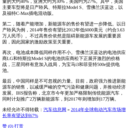
量的大约40%，亚洲大约为30%，美国约为27%。其中，美国
主要车型将是日产聆风、特斯拉Model S、雪佛兰沃蓝达，以
及福特C-Max插电混动版。
第二，随着产能增加，新能源车的售价有望进一步降低。以日
产聆风为例，2014年售价有望比2012年低6000美元（约合3.63
万人民币）。不过高售价依然是阻碍新能源车发展的重要原
因，因此国家的激励政策至关重要。
再次，电池成本降低同样作用不小。雪佛兰沃蓝达的电池供应
商LG和特斯拉Model S的电池供应商松下正展开激烈的价格
战，三星同样有意加入战局，为宝马i3和菲亚特500e提供电
池。
最后，中国同样是不可忽视的力量。目前，政府强力推进新能
源车的销售，以减缓严峻的空气污染和健康问题，并推动经济
发展。IHS报告称，北京市今年更加严格限制传统能源汽车，
同时计划推广2万辆新能源车，到2017年则增加到17万辆。
未经允许不得转载：
汽车信息网
»
2014年全球电动汽车市场增
长率有望达到67%
赞 (
0
)
打赏