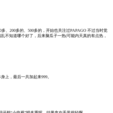
00多的、500多的，开始也关注过PAPAGO 不过当时觉
越看越乱不知道哪个好了，后来脑瓜子一热(可能内天真的有点热，
身上，最后一共加起来999。
还想“小电视”嘚多重呢，结果拿在手里很轻啊……