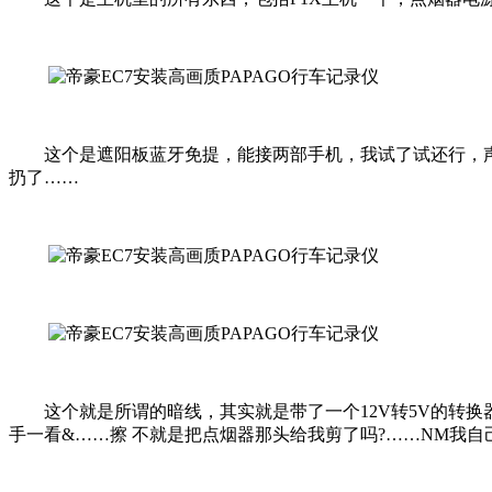
这个是遮阳板蓝牙免提，能接两部手机，我试了试还行，声音蛮
扔了……
这个就是所谓的暗线，其实就是带了一个12V转5V的转换
手一看&……擦 不就是把点烟器那头给我剪了吗?……NM我自