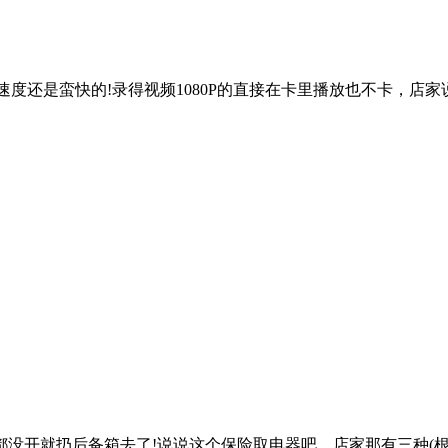
速度还是蛮快的!录得视频1080P的直接在卡里播放也不卡，店家
开就扔后备箱去了!说说这个保险取电器吧，店家那有三种(根