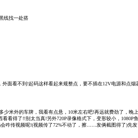
黑线找一处搭
面看不到!起码这样看起来规整点，要不插在12V电源和点烟
米外的车牌，我看有点悬，10米左右吧!再远就费劲了，晚上
西看看得了!!别太当真!另外720P录像格式下，变形较小，108
咋传视频呢!(视频传了72%不动了，擦……发俩截图得了)先发