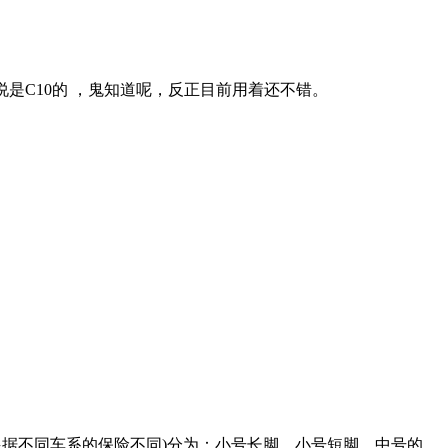
说是C10的 ，鬼知道呢，反正目前用着还不错。
据不同车系的保险不同)分为：小号长脚、小号短脚、中号的，