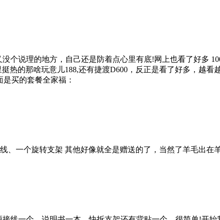
理的地方，自己还是防着点心里有底!网上也看了好多 100多、2
子里挺热的那啥玩意儿188,还有捷渡D600，反正是看了好多，
下面是买的套餐全家福：
、一个旋转支架 其他好像就全是赠送的了，当然了羊毛出在羊
接线一个，说明书一本，快拆支架还有背贴一个，很简单!开始我