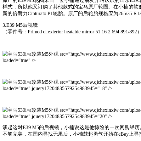
原厂的E39 M5轮圈来自一位小楠通过朋友介绍认识的山东E3
样式，所以他又订购了其他款式的宝马原厂轮圈。在小楠的软
新的倍耐力Cinturato P1轮胎。原厂的后轮胎规格应为265/
3.E39 M5后视镜
（零件号：Primed el.exterior heatable mirror 51 16 2 694 891/892
改装M5外观 src="http://www.qichexinxiw.com/uploads/
loaded="true" />
改装M5外观 src="http://www.qichexinxiw.com/uploads/
loaded="true" jquery17204835579254983945="18" />
改装M5外观 src="http://www.qichexinxiw.com/uploads/
loaded="true" jquery17204835579254983945="20" />
谈起这对E39 M5的后视镜，小楠说这是他惊险的一次网购
不够完美，在国内寻找无果后，小楠鼓起勇气开始在eBay上