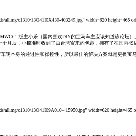
allimg/c1310/13Q41I0X430-403249.jpg" width=620 height=465 orig
坛BMWCCT版主小乐（国内喜欢DIY的宝马车主应该知道该论坛
一个月后，小楠准时收到了由台湾寄来的包裹，拥有了在国内4S店也
辆本身的通过性和操控性，所以最佳的解决方案就是更换宝马原厂的
allimg/c1310/13Q41I09A010-415950.jpg" width=620 height=465 ori