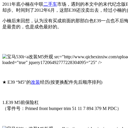
2011年底小楠在中联
二手车
市场，遇到的本文中的末代纪念版E
却步。时间到了2012年6月，这部E39还没卖出去，经过小楠的
小楠后来回想，认为没有买成前面的那部白色E39一点也不后
是最贵的，也是成色最好的。
改装M5外观 src="http://www.qichexinxiw.com/uploads/
loaded="true" jquery17206492777228304095="25" />
★ E39 “M5″的
改装
经历(按更换配件先后顺序排列)
1.E39 M5前保险杠
（零件号：Primed front bumper trim 51 11 7 894 379 M PDC）