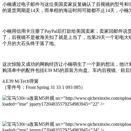
小楠通过电子邮件与这位美国卖家反复确认了后视镜的型号和功
的退货周期是14天，而单程的海运时间可能都不止14天，小
小楠用信用卡注册了PayPal后打款给美国卖家，卖家回邮件
了，后视镜不是被海关扣了就是上当了，当第29天一个彩电大
个月的大石头终于落了地。
这次惊险又成功的网购经历让小楠萌生了一个新的想法，他计
购清单中的配件包括E39 M5的原装方向盘、车内后视镜、前
4.E39 M-Tech弹簧
（零件号：Front Spring 31 33 1 093 085）
改装M5外观 src="http://www.qichexinxiw.com/uploads/
loaded="true" jquery17204835579254983945="22" />
改装M5外观 src="http://www.qichexinxiw.com/uploads/
loaded="true" jquery17204835579254983945="24" />