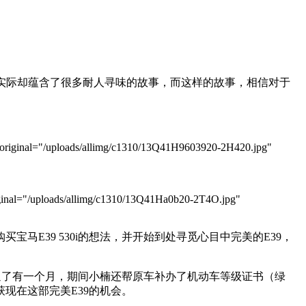
实际却蕴含了很多耐人寻味的故事，而这样的故事，相信对于
iginal="/uploads/allimg/c1310/13Q41H9603920-2H420.jpg"
nal="/uploads/allimg/c1310/13Q41Ha0b20-2T4O.jpg"
马E39 530i的想法，并开始到处寻觅心目中完美的E39，
沟通了有一个月，期间小楠还帮原车补办了机动车等级证书（绿
现在这部完美E39的机会。