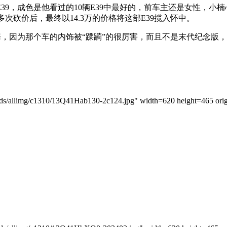
39，成色是他看过的10辆E39中最好的，前车主还是女性，小
多次砍价后，最终以14.3万的价格将这部E39揽入怀中。
悔，因为那个车的内饰被“蹂躏”的很厉害，而且不是末代纪念版，
allimg/c1310/13Q41Hab130-2c124.jpg" width=620 height=465 origi