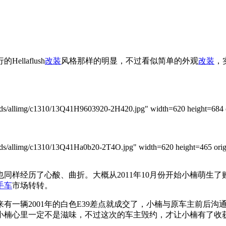
laflush
改装
风格那样的明显，不过看似简单的外观
改装
，
allimg/c1310/13Q41H9603920-2H420.jpg" width=620 height=684 or
allimg/c1310/13Q41Ha0b20-2T4O.jpg" width=620 height=465 origi
经历了心酸、曲折。大概从2011年10月份开始小楠萌生了购买宝
手车
市场转转。
有一辆2001年的白色E39差点就成交了，小楠与原车主前后
楠心里一定不是滋味，不过这次的车主毁约，才让小楠有了收获