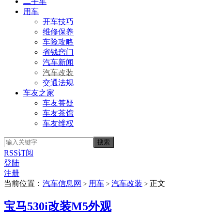
二手车
用车
开车技巧
维修保养
车险攻略
省钱窍门
汽车新闻
汽车改装
交通法规
车友之家
车友答疑
车友茶馆
车友维权
RSS订阅
登陆
注册
当前位置：
汽车信息网
用车
汽车改装
正文
>
>
>
宝马530i改装M5外观