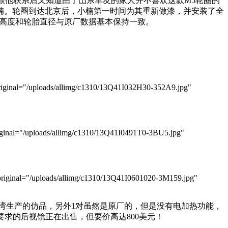
圈，跟他联系后又知道由于山东车友的家人并不喜欢这款M5轮圈的
楠。轮圈到达北京后，小楠第一时间为其重新做漆，并安装了全
尺寸，胎壁高度和轮胎直径与原厂数据基本保持一致。
ginal="/uploads/allimg/c1310/13Q41I032H30-352A9.jpg"
inal="/uploads/allimg/c1310/13Q41I0491T0-3BU5.jpg"
iginal="/uploads/allimg/c1310/13Q41I0601020-3M159.jpg"
台湾生产的仿品，另外1对虽然是原厂的，但是没有电加热功能，
求的后视镜正在出售，但要价高达800美元！