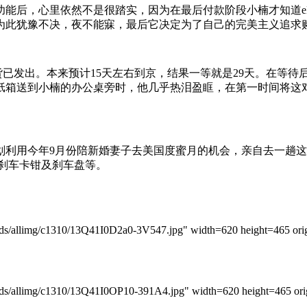
能后，心里依然不是很踏实，因为在最后付款阶段小楠才知道e
楠为此犹豫不决，夜不能寐，最后它决定为了自己的完美主义追求
说货已发出。本来预计15天左右到京，结果一等就是29天。在等
纸箱送到小楠的办公桌旁时，他几乎热泪盈眶，在第一时间将这对E
划利用今年9月份陪新婚妻子去美国度蜜月的机会，亲自去一趟
后刹车卡钳及刹车盘等。
allimg/c1310/13Q41I0D2a0-3V547.jpg" width=620 height=465 orig
allimg/c1310/13Q41I0OP10-391A4.jpg" width=620 height=465 orig