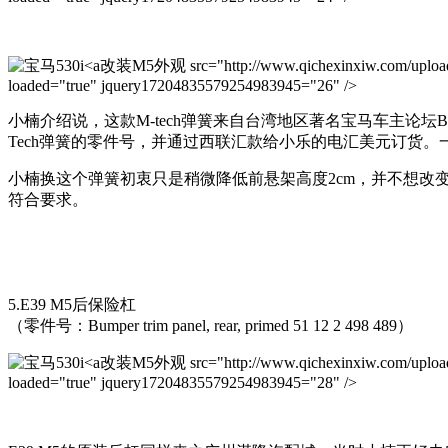
改装M5外观 src="http://www.qichexinxiw.com/uploads/
loaded="true" jquery17204835579254983945="26" />
小楠介绍说，这款M-tech弹簧来自台湾地区著名宝马车主论
Tech弹簧的零件号，并通过西联汇款给小乐的电汇美元订货。
小楠换这个弹簧初衷只是稍微降低前悬架高度2cm，并不想改变车
符合要求。
5.E39 M5后保险杠
（零件号：Bumper trim panel, rear, primed 51 12 2 498 489）
改装M5外观 src="http://www.qichexinxiw.com/uploads/
loaded="true" jquery17204835579254983945="28" />