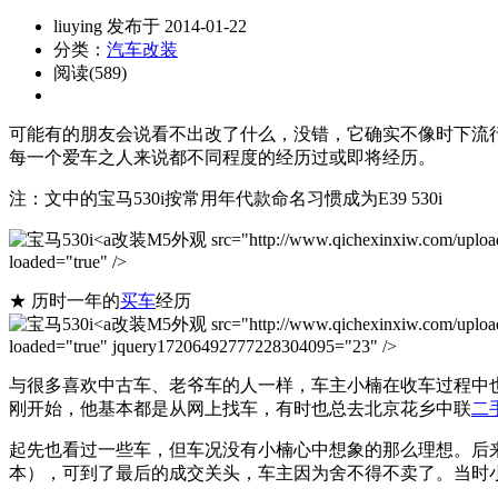
liuying 发布于 2014-01-22
分类：
汽车改装
阅读(589)
可能有的朋友会说看不出改了什么，没错，它确实不像时下流行的Hel
每一个爱车之人来说都不同程度的经历过或即将经历。
注：文中的宝马530i按常用年代款命名习惯成为E39 530i
改装M5外观 src="http://www.qichexinxiw.com/uploads/
loaded="true" />
★ 历时一年的
买车
经历
改装M5外观 src="http://www.qichexinxiw.com/uploads/
loaded="true" jquery17206492777228304095="23" />
与很多喜欢中古车、老爷车的人一样，车主小楠在收车过程中也同样
刚开始，他基本都是从网上找车，有时也总去北京花乡中联
二
起先也看过一些车，但车况没有小楠心中想象的那么理想。后来
本），可到了最后的成交关头，车主因为舍不得不卖了。当时小