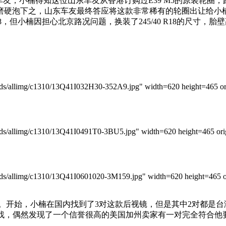
9车友，小楠得知这位山东车友从香港订购过E39 M5的原装轮
磨硬泡下之，山东车友最终答应将这款非常稀有的轮圈出让给小
35 R18，但小楠因担心北京路况问题，换装了245/40 R18的
）
allimg/c1310/13Q41I032H30-352A9.jpg" width=620 height=465 ori
allimg/c1310/13Q41I0491T0-3BU5.jpg" width=620 height=465 orig
allimg/c1310/13Q41I0601020-3M159.jpg" width=620 height=465 or
经历。开始，小楠在国内找到了3对这款后视镜，但是其中2对都是
寻找，偶然发现了一个信誉很高的美国加州卖家有一对完全符合他要