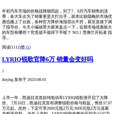
年初汽车市场的价格战烽烟四起，到了7、8月汽车销售的淡
季，各大车企为了销量更是大打出手，原本比较隐晦的市场优
惠也搬上了台面，各种官方降价海报层出不穷，甚至直接下调
了指导价。今天小编就带大家来盘点一下，近期市场优惠较大
的车型有哪些？究竟值不值得下手呢？ NO.1 雪佛兰开拓者 指
导...
阅读(1112)
赞 (
1
)
LYRIQ锐歌官降6万 销量会变好吗
5
liuying 发布于 2023-08-01
上市一年，凯迪拉克首款纯电动车LYRIQ锐歌便开启了大降
价。 7月10日，凯迪拉克宣布调整锐歌价格与权益，售价37.97
万元起。此外，下定可享2000元抵2万元/3000元抵2万元送家
充桩等福利。 去年上市时，LYRIQ锐歌的售价区间为43.97万