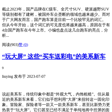
截止2023年，国产品牌在C级车、全尺寸SUV、硬派越野SUV
等级别都有了建树，被国外车企垄断的领域也越来越少。而对
于广大网友而言，国产跑车算是目前一个比较罕见的词汇。
但从今年开始，这个词汇的可见度也将越来越高，原因在于有
4台国产跑车在今年上市。小编也盘点这几台跑车的亮点，分
析...
阅读(903)
赞 (
0
)
“玩大屏” 这些“买车送彩电”的美系新车
9
liuying 发布于 2023-07-07
说起美系车，传统印象中都是“外观大气，内饰粗糙”。但从最
近的美系新车来看，它们似乎想利用“大屏”来扭转这一固化印
象。冒险家、探险者等一款又一款美系新车，甚至比新势力更
热衷于“玩大屏”。它们甚至已经不满足于单纯地将中控屏的面