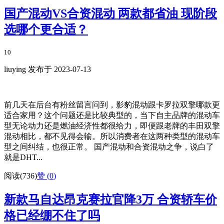
国产混动VS合资混动 两款都省油 现阶段
选哪个更合适？
10
liuying 发布于 2023-07-13
前几天在后台有粉丝留言问到，影豹混动跟卡罗拉双擎哪款更
适合家用？这个问题还是比较典型的，当下自主品牌的混动车
型无论动力还是燃油经济性都很给力，即便跟老牌的丰田双擎
混动相比，都不见得会输。所以消费者在这两种类型的混动车
型之间纠结，也很正常。 国产混动和合资混动之争，说白了
就是DHT...
阅读(736)
赞 (
0
)
新款马自达昂克赛拉官降3万 合资轿车价
格已经绷不住了吗