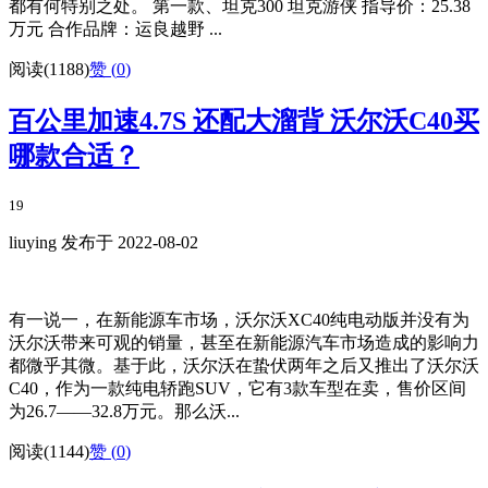
都有何特别之处。 第一款、坦克300 坦克游侠 指导价：25.38
万元 合作品牌：运良越野 ...
阅读(1188)
赞 (
0
)
百公里加速4.7S 还配大溜背 沃尔沃C40买
哪款合适？
19
liuying 发布于 2022-08-02
有一说一，在新能源车市场，沃尔沃XC40纯电动版并没有为
沃尔沃带来可观的销量，甚至在新能源汽车市场造成的影响力
都微乎其微。基于此，沃尔沃在蛰伏两年之后又推出了沃尔沃
C40，作为一款纯电轿跑SUV，它有3款车型在卖，售价区间
为26.7——32.8万元。那么沃...
阅读(1144)
赞 (
0
)