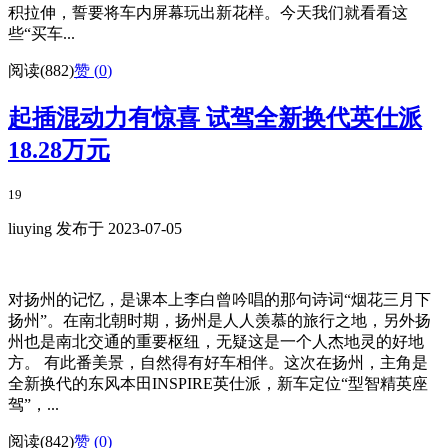
积拉伸，誓要将车内屏幕玩出新花样。今天我们就看看这
些“买车...
阅读(882)
赞 (
0
)
起插混动力有惊喜 试驾全新换代英仕派
18.28万元
19
liuying 发布于 2023-07-05
对扬州的记忆，是课本上李白曾吟唱的那句诗词“烟花三月下
扬州”。在南北朝时期，扬州是人人羡慕的旅行之地，另外扬
州也是南北交通的重要枢纽，无疑这是一个人杰地灵的好地
方。 有此番美景，自然得有好车相伴。这次在扬州，主角是
全新换代的东风本田INSPIRE英仕派，新车定位“型智精英座
驾”，...
阅读(842)
赞 (
0
)