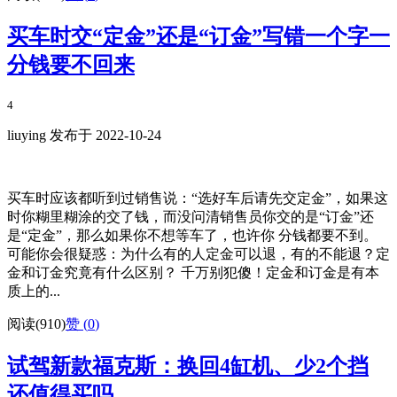
买车时交“定金”还是“订金”写错一个字一
分钱要不回来
4
liuying 发布于 2022-10-24
买车时应该都听到过销售说：“选好车后请先交定金”，如果这
时你糊里糊涂的交了钱，而没问清销售员你交的是“订金”还
是“定金”，那么如果你不想等车了，也许你 分钱都要不到。
可能你会很疑惑：为什么有的人定金可以退，有的不能退？定
金和订金究竟有什么区别？ 千万别犯傻！定金和订金是有本
质上的...
阅读(910)
赞 (
0
)
试驾新款福克斯：换回4缸机、少2个挡
还值得买吗