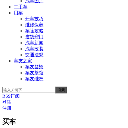
汽车图片
二手车
用车
开车技巧
维修保养
车险攻略
省钱窍门
汽车新闻
汽车改装
交通法规
车友之家
车友答疑
车友茶馆
车友维权
RSS订阅
登陆
注册
买车