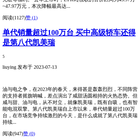
~47.97万元，本次降幅最高达...
阅读(1127)
赞 (
1
)
单代销量超过100万台 买中高级轿车还得
是第八代凯美瑞
5
liuying 发布于 2023-07-13
油与电之争，在2023年的春天，来得甚是轰轰烈烈，不同阵营
的支持者摇旗呐喊，差点演出了咸甜汤圆相持的火热态势。但
咸与甜、油与电，从不对立，就像凯美瑞，既有自吸，也有智
能电混双擎。第八代凯美瑞自上市以来，单代销量超过100万
台，在市场竞争持续激烈的今天，是什么成就了第八代凯美瑞
持续...
阅读(947)
赞 (
0
)