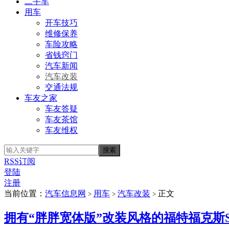
二手车
用车
开车技巧
维修保养
车险攻略
省钱窍门
汽车新闻
汽车改装
交通法规
车友之家
车友答疑
车友茶馆
车友维权
RSS订阅
登陆
注册
当前位置：
汽车信息网
用车
汽车改装
正文
>
>
>
拥有“胖胖宽体版”改装风格的福特福克斯S