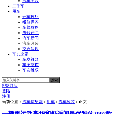
汽车图片
二手车
用车
开车技巧
维修保养
车险攻略
省钱窍门
汽车新闻
汽车改装
交通法规
车友之家
车友答疑
车友茶馆
车友维权
RSS订阅
登陆
注册
当前位置：
汽车信息网
用车
汽车改装
正文
>
>
>
一辆集运动豪华和舒适间最优雅的2002款