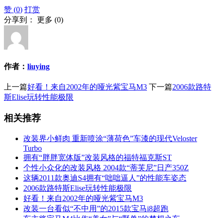
赞 (
0
)
打赏
分享到：
更多
(
0
)
作者：
liuying
上一篇
好看！来自2002年的哑光紫宝马M3
下一篇
2006款路特
斯Elise玩转性能极限
相关推荐
改装界小鲜肉 重新喷涂“薄荷色”车漆的现代Veloster
Turbo
拥有“胖胖宽体版”改装风格的福特福克斯ST
个性小众化的改装风格 2004款“蒂芙尼”日产350Z
这辆2011款奥迪S4拥有“咄咄逼人”的性能车姿态
2006款路特斯Elise玩转性能极限
好看！来自2002年的哑光紫宝马M3
改装一台看似“不中用”的2015款宝马i8超跑