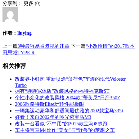
分享到：
更多
(
0
)
作者：
liuying
上一篇
3种最容易被忽视的违章
下一篇
“小改怡情”的2017款本
田思域TYPE R
相关推荐
改装界小鲜肉 重新喷涂“薄荷色”车漆的现代Veloster
Turbo
拥有“胖胖宽体版”改装风格的福特福克斯ST
个性小众化的改装风格 2004款“蒂芙尼”日产350Z
2006款路特斯Elise玩转性能极限
一辆集运动豪华和舒适间最优雅的2002款宝马335i
好看！来自2002年的哑光紫宝马M3
改装一台看似“不中用”的2015款宝马i8超跑
车主将宝马M4比作“美女”与“野兽”的梦想之车