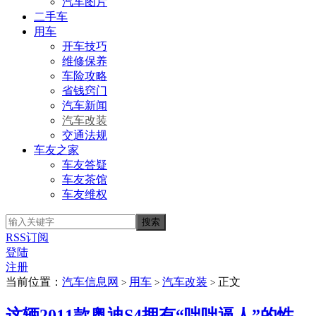
汽车图片
二手车
用车
开车技巧
维修保养
车险攻略
省钱窍门
汽车新闻
汽车改装
交通法规
车友之家
车友答疑
车友茶馆
车友维权
RSS订阅
登陆
注册
当前位置：
汽车信息网
用车
汽车改装
正文
>
>
>
这辆2011款奥迪S4拥有“咄咄逼人”的性