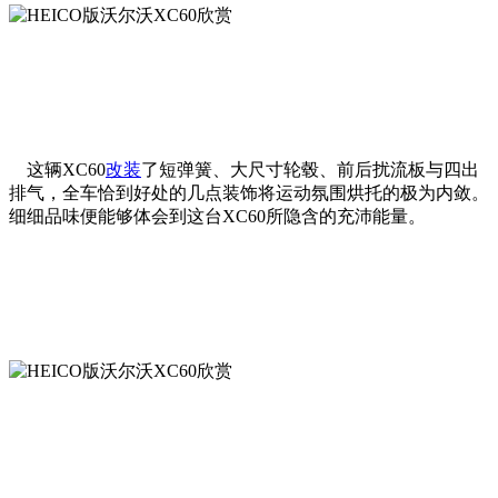
这辆XC60
改装
了短弹簧、大尺寸轮毂、前后扰流板与四出
排气，全车恰到好处的几点装饰将运动氛围烘托的极为内敛。
细细品味便能够体会到这台XC60所隐含的充沛能量。