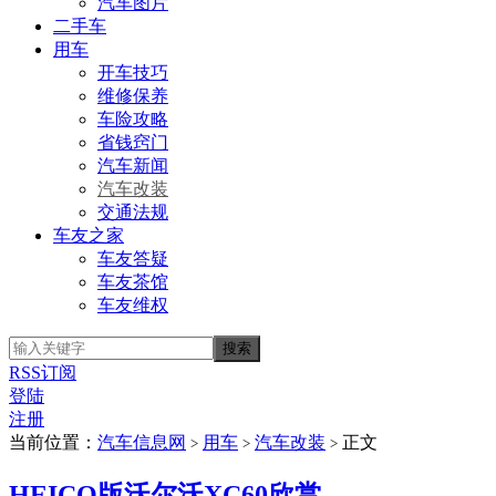
汽车图片
二手车
用车
开车技巧
维修保养
车险攻略
省钱窍门
汽车新闻
汽车改装
交通法规
车友之家
车友答疑
车友茶馆
车友维权
RSS订阅
登陆
注册
当前位置：
汽车信息网
用车
汽车改装
正文
>
>
>
HEICO版沃尔沃XC60欣赏