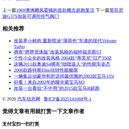
上一篇
1969澳洲飓风霍顿的首款概念超跑复活
下一篇
英菲尼
迪G37S加装可调控排气阀门
相关推荐
改装界小鲜肉 重新喷涂“薄荷色”车漆的现代Veloster
Turbo
拥有“胖胖宽体版”改装风格的福特福克斯ST
个性小众化的改装风格 2004款“蒂芙尼”日产350Z
这辆2011款奥迪S4拥有“咄咄逼人”的性能车姿态
2006款路特斯Elise玩转性能极限
一辆集运动豪华和舒适间最优雅的2002款宝马335i
好看！来自2002年的哑光紫宝马M3
改装一台看似“不中用”的2015款宝马i8超跑
© 2026
汽车信息网
鲁ICP备2025141668号-1
觉得文章有用就打赏一下文章作者
支付宝扫一扫打赏