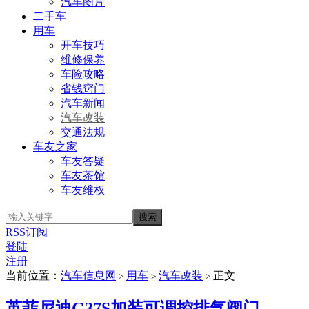
汽车图片
二手车
用车
开车技巧
维修保养
车险攻略
省钱窍门
汽车新闻
汽车改装
交通法规
车友之家
车友答疑
车友茶馆
车友维权
RSS订阅
登陆
注册
当前位置：
汽车信息网
用车
汽车改装
正文
>
>
>
英菲尼迪G37S加装可调控排气阀门