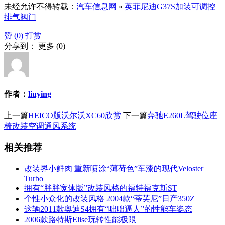
未经允许不得转载：
汽车信息网
»
英菲尼迪G37S加装可调控
排气阀门
赞 (
0
)
打赏
分享到：
更多
(
0
)
作者：
liuying
上一篇
HEICO版沃尔沃XC60欣赏
下一篇
奔驰E260L驾驶位座
椅改装空调通风系统
相关推荐
改装界小鲜肉 重新喷涂“薄荷色”车漆的现代Veloster
Turbo
拥有“胖胖宽体版”改装风格的福特福克斯ST
个性小众化的改装风格 2004款“蒂芙尼”日产350Z
这辆2011款奥迪S4拥有“咄咄逼人”的性能车姿态
2006款路特斯Elise玩转性能极限