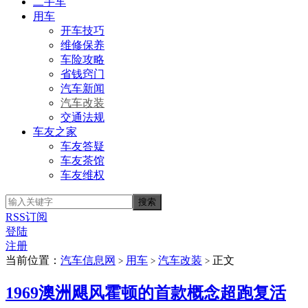
二手车
用车
开车技巧
维修保养
车险攻略
省钱窍门
汽车新闻
汽车改装
交通法规
车友之家
车友答疑
车友茶馆
车友维权
RSS订阅
登陆
注册
当前位置：
汽车信息网
用车
汽车改装
正文
>
>
>
1969澳洲飓风霍顿的首款概念超跑复活