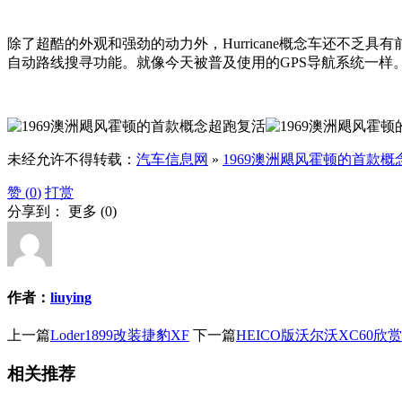
除了超酷的外观和强劲的动力外，Hurricane概念车还不乏具有
自动路线搜寻功能。就像今天被普及使用的GPS导航系统一样
未经允许不得转载：
汽车信息网
»
1969澳洲飓风霍顿的首款
赞 (
0
)
打赏
分享到：
更多
(
0
)
作者：
liuying
上一篇
Loder1899改装捷豹XF
下一篇
HEICO版沃尔沃XC60欣赏
相关推荐