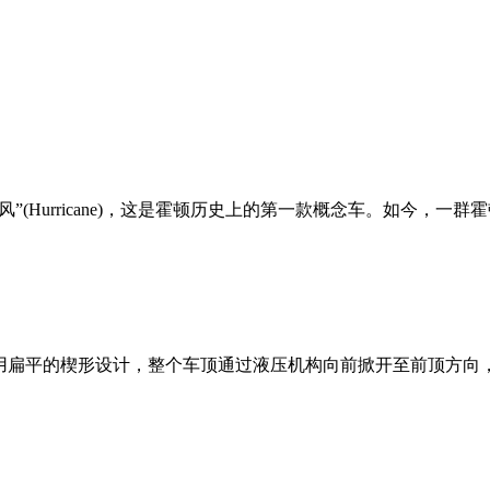
”(Hurricane)，这是霍顿历史上的第一款概念车。如今，一群
车采用扁平的楔形设计，整个车顶通过液压机构向前掀开至前顶方向，供乘