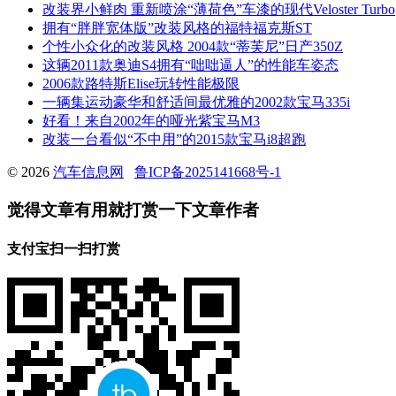
改装界小鲜肉 重新喷涂“薄荷色”车漆的现代Veloster Turbo
拥有“胖胖宽体版”改装风格的福特福克斯ST
个性小众化的改装风格 2004款“蒂芙尼”日产350Z
这辆2011款奥迪S4拥有“咄咄逼人”的性能车姿态
2006款路特斯Elise玩转性能极限
一辆集运动豪华和舒适间最优雅的2002款宝马335i
好看！来自2002年的哑光紫宝马M3
改装一台看似“不中用”的2015款宝马i8超跑
© 2026
汽车信息网
鲁ICP备2025141668号-1
觉得文章有用就打赏一下文章作者
支付宝扫一扫打赏