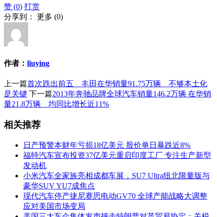
赞 (
0
)
打赏
分享到：
更多
(
0
)
作者：
liuying
上一篇
首次跌出前五 丰田在华销量91.75万辆 不够本土化
是关键
下一篇
2013年奔驰品牌全球汽车销量146.2万辆 在华销
量21.8万辆 均同比增长近11%
相关推荐
日产预警本财年亏损18亿美元 股价单日暴跌近8%
福特汽车宣布投资37亿美元重启印度工厂 专注生产新型
发动机
小米汽车全家族亮相成都车展，SU7 Ultra纽北限量版与
豪华SUV YU7成焦点
现代汽车停产捷尼赛思电动GV70 全球产能战略大调整
应对美国市场变局
美国三大车企集体发声抨击特朗普对英贸易协定：关税