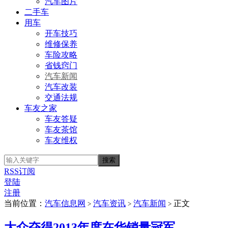
汽车图片
二手车
用车
开车技巧
维修保养
车险攻略
省钱窍门
汽车新闻
汽车改装
交通法规
车友之家
车友答疑
车友茶馆
车友维权
RSS订阅
登陆
注册
当前位置：
汽车信息网
汽车资讯
汽车新闻
正文
>
>
>
大众夺得2013年度在华销量冠军