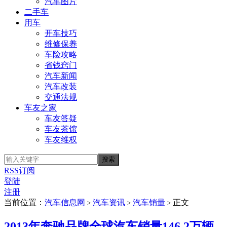
汽车图片
二手车
用车
开车技巧
维修保养
车险攻略
省钱窍门
汽车新闻
汽车改装
交通法规
车友之家
车友答疑
车友茶馆
车友维权
RSS订阅
登陆
注册
当前位置：
汽车信息网
汽车资讯
汽车销量
正文
>
>
>
2013年奔驰品牌全球汽车销量146.2万辆