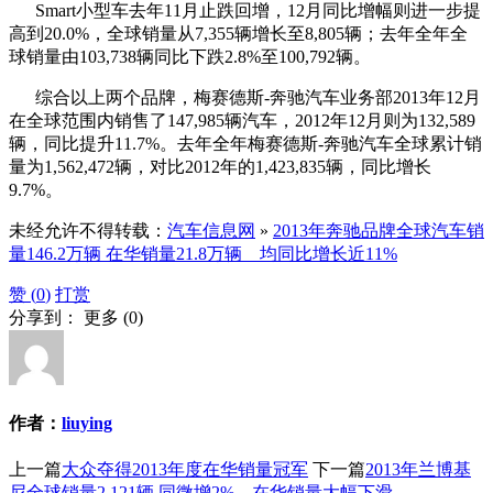
Smart小型车去年11月止跌回增，12月同比增幅则进一步提
高到20.0%，全球销量从7,355辆增长至8,805辆；去年全年全
球销量由103,738辆同比下跌2.8%至100,792辆。
综合以上两个品牌，梅赛德斯-奔驰汽车业务部2013年12月
在全球范围内销售了147,985辆汽车，2012年12月则为132,589
辆，同比提升11.7%。去年全年梅赛德斯-奔驰汽车全球累计销
量为1,562,472辆，对比2012年的1,423,835辆，同比增长
9.7%。
未经允许不得转载：
汽车信息网
»
2013年奔驰品牌全球汽车销
量146.2万辆 在华销量21.8万辆 均同比增长近11%
赞 (
0
)
打赏
分享到：
更多
(
0
)
作者：
liuying
上一篇
大众夺得2013年度在华销量冠军
下一篇
2013年兰博基
尼全球销量2,121辆 同微增2% 在华销量大幅下滑