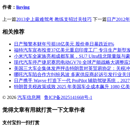
作者：
liuying
上一篇
2013史上最难驾考 教练支招过关技巧
下一篇
日产2012
相关推荐
日产预警本财年亏损18亿美元 股价单日暴跌近8%
福特汽车宣布投资37亿美元重启印度工厂 专注生产新型
小米汽车全家族亮相成都车展，SU7 Ultra纽北限量版与豪
现代汽车停产捷尼赛思电动GV70 全球产能战略大调整
美国三大车企集体发声抨击特朗普对英贸易协定：关税冲
哪吒汽车陷合作方纠纷风波 多家供应商起诉引发行业关
日产携手 Wayve 打造下一代 ProPilot 辅助驾驶系统，2
特朗普关税政策或致 2025 年美国车企成本飙升 1080 
© 2026
汽车信息网
鲁ICP备2025141668号-1
觉得文章有用就打赏一下文章作者
支付宝扫一扫打赏