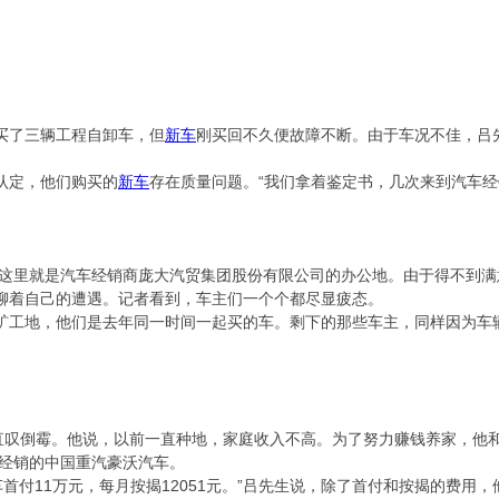
买了三辆工程自卸车，但
新车
刚买回不久便故障不断。由于车况不佳，吕
认定，他们购买的
新车
存在质量问题。“我们拿着鉴定书，几次来到汽车经
里就是汽车经销商庞大汽贸集团股份有限公司的办公地。由于得不到满
聊着自己的遭遇。记者看到，车主们一个个都尽显疲态。
地，他们是去年同一时间一起买的车。剩下的那些车主，同样因为车辆
叹倒霉。他说，以前一直种地，家庭收入不高。为了努力赚钱养家，他
司经销的中国重汽豪沃汽车。
付11万元，每月按揭12051元。”吕先生说，除了首付和按揭的费用，他