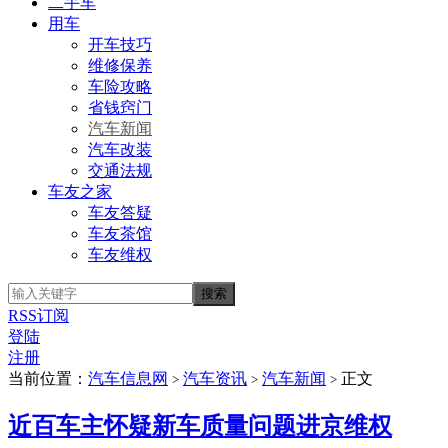
二手车
用车
开车技巧
维修保养
车险攻略
省钱窍门
汽车新闻
汽车改装
交通法规
车友之家
车友答疑
车友茶馆
车友维权
RSS订阅
登陆
注册
当前位置：
汽车信息网
汽车资讯
汽车新闻
正文
>
>
>
近百车主怀疑新车质量问题进京维权