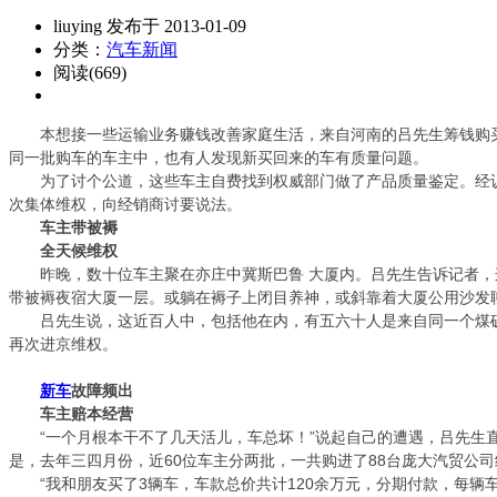
liuying 发布于 2013-01-09
分类：
汽车新闻
阅读(669)
本想接一些运输业务赚钱改善家庭生活，来自河南的吕先生筹钱购
同一批购车的车主中，也有人发现新买回来的车有质量问题。
为了讨个公道，这些车主自费找到权威部门做了产品质量鉴定。经
次集体维权，向经销商讨要说法。
车主带被褥
全天候维权
昨晚，数十位车主聚在亦庄中冀斯巴鲁 大厦内。吕先生告诉记者，这
带被褥夜宿大厦一层。或躺在褥子上闭目养神，或斜靠着大厦公用沙发
吕先生说，这近百人中，包括他在内，有五六十人是来自同一个煤矿工
再次进京维权。
新车
故障频出
车主赔本经营
“一个月根本干不了几天活儿，车总坏！”说起自己的遭遇，吕先生直
是，去年三四月份，近60位车主分两批，一共购进了88台庞大汽贸公
“我和朋友买了3辆车，车款总价共计120余万元，分期付款，每辆车首