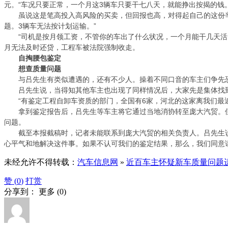
元。“车况只要正常，一个月这3辆车只要干七八天，就能挣出按揭的钱
虽说这是笔高投入高风险的买卖，但回报也高，对得起自己的这份辛
题。3辆车无法按计划运输。”
“司机是按月领工资，不管你的车出了什么状况，一个月能干几天活
月无法及时还贷，工程车被法院强制收走。
自掏腰包鉴定
想查质量问题
与吕先生有类似遭遇的，还有不少人。操着不同口音的车主们争先恐
吕先生说，当得知其他车主也出现了同样情况后，大家先是集体找到
“有鉴定工程自卸车资质的部门，全国有6家，河北的这家离我们最近
拿到鉴定报告后，吕先生等车主将它通过当地消协转至庞大汽贸。但
问题。
截至本报截稿时，记者未能联系到庞大汽贸的相关负责人。吕先生说
心平气和地解决这件事。如果不认可我们的鉴定结果，那么，我们同意
未经允许不得转载：
汽车信息网
»
近百车主怀疑新车质量问题
赞 (
0
)
打赏
分享到：
更多
(
0
)