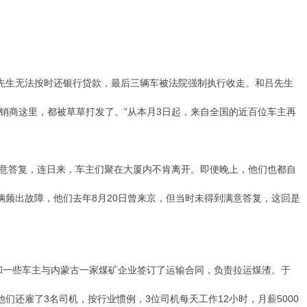
先生无法按时还银行贷款，最后三辆车被法院强制执行收走。和吕先生
销商这里，都被草草打发了。”从本月3日起，来自全国的近百位车主再
意答复，连日来，车主们聚在大厦内不肯离开。即便晚上，他们也都自
频出故障，他们去年8月20日曾来京，但当时未得到满意答复，这回是
和一些车主与内蒙古一家煤矿企业签订了运输合同，负责拉运煤渣。于
们还雇了3名司机，按行业惯例，3位司机每天工作12小时，月薪5000