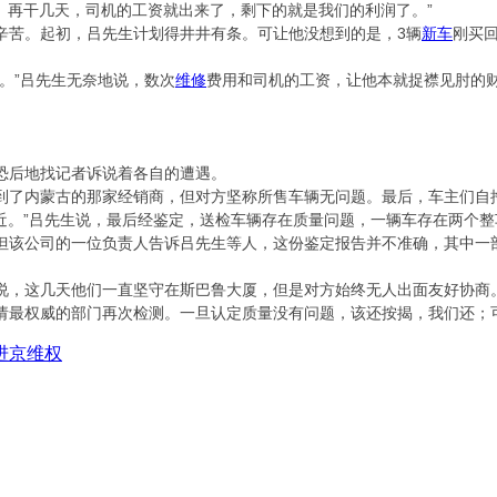
。再干几天，司机的工资就出来了，剩下的就是我们的利润了。”
苦。起初，吕先生计划得井井有条。可让他没想到的是，3辆
新车
刚买
。”吕先生无奈地说，数次
维修
费用和司机的工资，让他本就捉襟见肘的
后地找记者诉说着各自的遭遇。
了内蒙古的那家经销商，但对方坚称所售车辆无问题。最后，车主们自掏
。”吕先生说，最后经鉴定，送检车辆存在质量问题，一辆车存在两个整
该公司的一位负责人告诉吕先生等人，这份鉴定报告并不准确，其中一部
，这几天他们一直坚守在斯巴鲁大厦，但是对方始终无人出面友好协商。
请最权威的部门再次检测。一旦认定质量没有问题，该还按揭，我们还；
进京维权