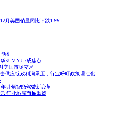
年12月美国销量同比下跌1.6%
发动机
华SUV YU7成焦点
应对美国市场变局
击供应链致利润承压，行业呼吁政策理性化
注
027 年引领智能驾驶新变革
亿美元 行业格局面临重塑