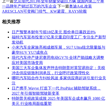
上一篇
北京现代2013年全年销量突破白万辆 成国内第三个单
一品牌年产销过百万的汽车企业
下一篇
奥迪A4L改装
ARESCLAN可变阀门排气、KW避震、RAYS轮毂
相关推荐
日产预警本财年亏损18亿美元 股价单日暴跌近8%
福特汽车宣布投资37亿美元重启印度工厂 专注生产新型
发动机
小米汽车全家族亮相成都车展，SU7 Ultra纽北限量版与
豪华SUV YU7成焦点
现代汽车停产捷尼赛思电动GV70 全球产能战略大调整
应对美国市场变局
美国三大车企集体发声抨击特朗普对英贸易协定：关税
冲击供应链致利润承压，行业呼吁政策理性化
哪吒汽车陷合作方纠纷风波 多家供应商起诉引发行业关
注
日产携手 Wayve 打造下一代 ProPilot 辅助驾驶系统，
2027 年引领智能驾驶新变革
特朗普关税政策或致 2025 年美国车企成本飙升 1080 亿
美元 行业格局面临重塑