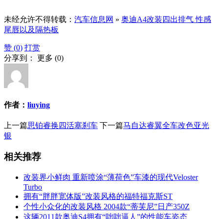
未经允许不得转载：
汽车信息网
»
奥迪A4改装四出排气 性感
尾唇以及隔热板
赞 (
0
)
打赏
分享到：
更多
(
0
)
作者：
liuying
上一篇
思铂睿换四活塞刹车
下一篇
马自达睿翼全车改色亚光
银
相关推荐
改装界小鲜肉 重新喷涂“薄荷色”车漆的现代Veloster
Turbo
拥有“胖胖宽体版”改装风格的福特福克斯ST
个性小众化的改装风格 2004款“蒂芙尼”日产350Z
这辆2011款奥迪S4拥有“咄咄逼人”的性能车姿态