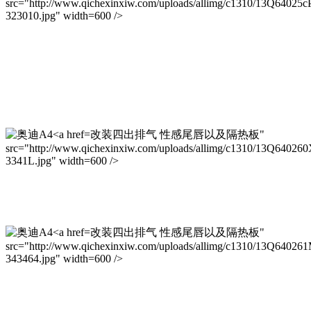
src="http://www.qichexinxiw.com/uploads/allimg/c1310/13Q64025c
323010.jpg" width=600 />
改装四出排气 性感尾唇以及隔热板"
src="http://www.qichexinxiw.com/uploads/allimg/c1310/13Q64026
3341L.jpg" width=600 />
改装四出排气 性感尾唇以及隔热板"
src="http://www.qichexinxiw.com/uploads/allimg/c1310/13Q64026
343464.jpg" width=600 />