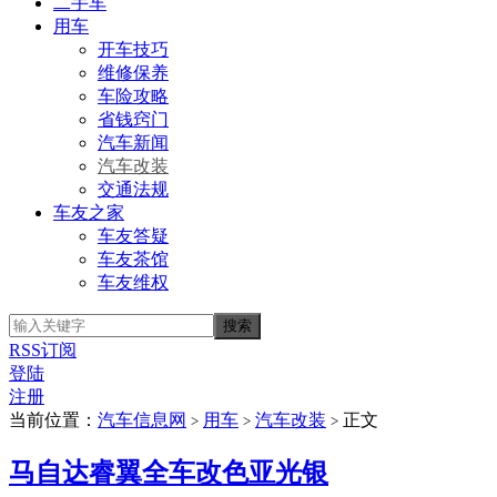
二手车
用车
开车技巧
维修保养
车险攻略
省钱窍门
汽车新闻
汽车改装
交通法规
车友之家
车友答疑
车友茶馆
车友维权
RSS订阅
登陆
注册
当前位置：
汽车信息网
用车
汽车改装
正文
>
>
>
马自达睿翼全车改色亚光银