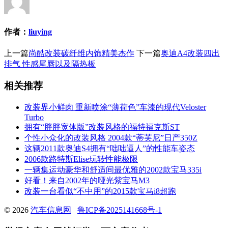
作者：
liuying
上一篇
尚酷改装碳纤维内饰精美杰作
下一篇
奥迪A4改装四出
排气 性感尾唇以及隔热板
相关推荐
改装界小鲜肉 重新喷涂“薄荷色”车漆的现代Veloster
Turbo
拥有“胖胖宽体版”改装风格的福特福克斯ST
个性小众化的改装风格 2004款“蒂芙尼”日产350Z
这辆2011款奥迪S4拥有“咄咄逼人”的性能车姿态
2006款路特斯Elise玩转性能极限
一辆集运动豪华和舒适间最优雅的2002款宝马335i
好看！来自2002年的哑光紫宝马M3
改装一台看似“不中用”的2015款宝马i8超跑
© 2026
汽车信息网
鲁ICP备2025141668号-1