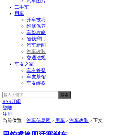
汽车图片
二手车
用车
开车技巧
维修保养
车险攻略
省钱窍门
汽车新闻
汽车改装
交通法规
车友之家
车友答疑
车友茶馆
车友维权
RSS订阅
登陆
注册
当前位置：
汽车信息网
用车
汽车改装
正文
>
>
>
思铂睿换四活塞刹车