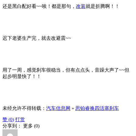
还是黑白配好看~~唉！都是那句，
改装
就是折腾啊！！
迟下老婆生产完，就去改避震~~
用了一周，感觉刹车很稳当，但有点点头，音躁大声了~~但
起步明显快了！！
未经允许不得转载：
汽车信息网
»
思铂睿换四活塞刹车
赞 (
0
)
打赏
分享到：
更多
(
0
)