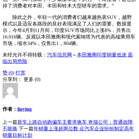
掉了消费者对本田、丰田和铃木大型轿车的需求。”
除此之外，年轻一代的消费者们越来越热衷SUV，越野
模式以及适应各路段的良好表现满足了人们的需要。数据显
示，今年4月到11月间，印度SUV市场同比上涨8%，共售出
16.016辆。反观以本田雅阁和现代索纳塔为代表的高端乘用车
市场，缩水34%，仅售出1，804辆。
未经允许不得转载：
汽车信息网
»
本田雅阁印度销量低迷 面
临出局危险
赞 (
0
)
打赏
分享到：
更多
(
0
)
作者：
liuying
上一篇
新车上路自动跑偏车主要求换车 奇瑞公司：普通故障
不能换
下一篇
年销量上涨超两位数 众汽车企业纷纷制定高年
销量目标计划