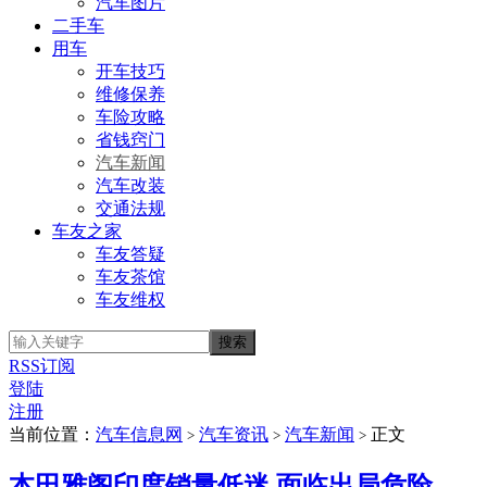
汽车图片
二手车
用车
开车技巧
维修保养
车险攻略
省钱窍门
汽车新闻
汽车改装
交通法规
车友之家
车友答疑
车友茶馆
车友维权
RSS订阅
登陆
注册
当前位置：
汽车信息网
汽车资讯
汽车新闻
正文
>
>
>
本田雅阁印度销量低迷 面临出局危险