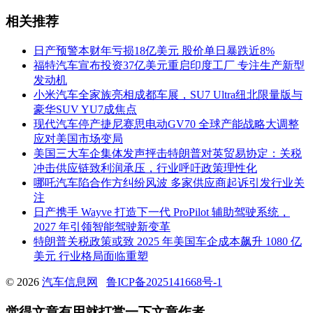
相关推荐
日产预警本财年亏损18亿美元 股价单日暴跌近8%
福特汽车宣布投资37亿美元重启印度工厂 专注生产新型
发动机
小米汽车全家族亮相成都车展，SU7 Ultra纽北限量版与
豪华SUV YU7成焦点
现代汽车停产捷尼赛思电动GV70 全球产能战略大调整
应对美国市场变局
美国三大车企集体发声抨击特朗普对英贸易协定：关税
冲击供应链致利润承压，行业呼吁政策理性化
哪吒汽车陷合作方纠纷风波 多家供应商起诉引发行业关
注
日产携手 Wayve 打造下一代 ProPilot 辅助驾驶系统，
2027 年引领智能驾驶新变革
特朗普关税政策或致 2025 年美国车企成本飙升 1080 亿
美元 行业格局面临重塑
© 2026
汽车信息网
鲁ICP备2025141668号-1
觉得文章有用就打赏一下文章作者