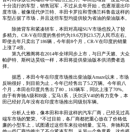
十分流行的车型，销售冠军，不过从去年开始，也逐渐退出印
度市场，被像现代伊兰特、丰田卡罗拉和雪佛兰科鲁兹这样的
车型占据了市场，并且这些车型均提供较为省油的柴油版本。
除掀背车和紧凑轿车，本田对高端SUV市场也投入了较
多精力。CR-V在印度的售价约为19.6万到23.5万人民币左右。
即使去年只卖出了186辆，今年前8个月，CR-V在印度的销量
上涨了4倍。
第九代雅阁将在2014年全球同步上市，与日产天籁、大众
帕萨特、斯柯达昊锐一样，本田将提供柴油版本供消费者选
择。
据悉，本田今年在印度市场推出柴油版Amaze以来，市场
反响很好，到目前为止，今年已经售出了5.2万辆。今年前八
个月，本田在印度共售出了80，163辆车，同比上涨了70%。
由于有奔驰A级和B级，宝马1系，沃尔沃V40的有力竞争，本
田已经好几年没有在印度市场推出同级别车辆。
分析人士称，像本田和丰田这样的汽车厂商，已经见过高
端车市场的繁荣。“不过目前，各厂商都把重心放在了价格低
廉的小型车上，试图通过这些车来拉动销量。宝马、奔驰和其
他一些厂商均推出了不少紧凑车型，从另一个角度看，这也挤