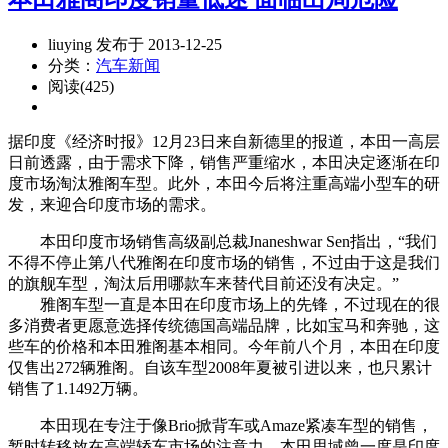
liuying 发布于 2013-12-25
分类：
汽车新闻
阅读(425)
据印度《经济时报》12月23日来自新德里的报道，本田一高层
日前透露，由于需求下降，销售严重缩水，本田决定逐渐在印
度市场淘汰雅阁车型。此外，本田今后将注重高端小型车的研
发，来迎合印度市场的需求。
本田印度市场销售高级副总裁Jnaneshwar Sen指出，“我们
不得不停止第八代雅阁在印度市场的销售，不过由于这是我们
的旗舰车型，淘汰后用哪款车来替代目前还没有决定。”
雅阁车型一直是本田在印度市场上的先锋，不过现在的很
多消费者更愿意选择传统德国高端品牌，比如宝马和奔驰，这
些车的价格和本田雅阁基本相同。今年前八个月，本田在印度
仅售出272辆雅阁。自该车型2008年夏被引进以来，也只累计
销售了1.1492万辆。
本田现在专注于像Brio掀背车或Amaze紧凑车型的销售，
暂时转移放在高端轿车市场的注意力。本田思域曾一度是印度