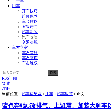
二手车
用车
开车技巧
维修保养
车险攻略
省钱窍门
汽车新闻
汽车改装
交通法规
车友之家
车友答疑
车友茶馆
车友维权
RSS订阅
登陆
注册
当前位置：
汽车信息网
用车
汽车改装
正文
>
>
>
蓝色奔驰C改排气、上避震、加装大刹车以