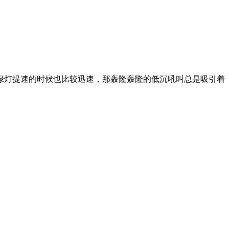
绿灯提速的时候也比较迅速，那轰隆轰隆的低沉吼叫总是吸引着