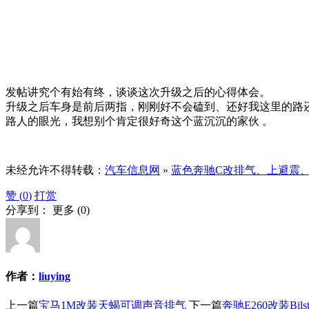
发帖讲究个有始有终，谈谈这次升级之后的心得体会。
升级之后车身是前后两指，刚刚好不会磕到、还好我这里的路
路人的眼光，我想别个肯定很好奇这个蓝沉沉的家伙 。
未经允许不得转载：
汽车信息网
»
蓝色奔驰C改排气、上避震、
赞 (
0
)
打赏
分享到：
更多
(
0
)
作者：
liuying
上一篇
宝马1M改装天蝎可调声音排气
下一篇
奔驰E260改装Bilst