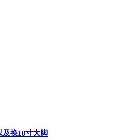
及换18寸大脚