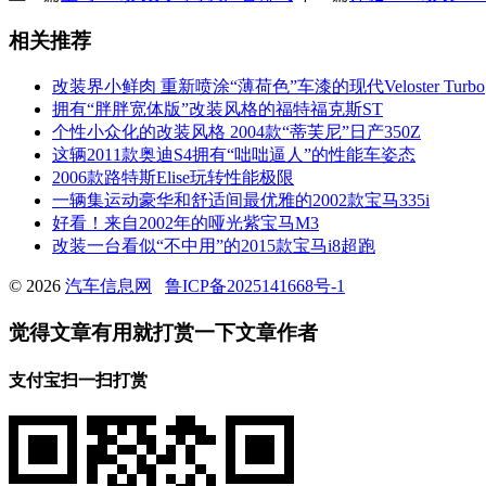
相关推荐
改装界小鲜肉 重新喷涂“薄荷色”车漆的现代Veloster Turbo
拥有“胖胖宽体版”改装风格的福特福克斯ST
个性小众化的改装风格 2004款“蒂芙尼”日产350Z
这辆2011款奥迪S4拥有“咄咄逼人”的性能车姿态
2006款路特斯Elise玩转性能极限
一辆集运动豪华和舒适间最优雅的2002款宝马335i
好看！来自2002年的哑光紫宝马M3
改装一台看似“不中用”的2015款宝马i8超跑
© 2026
汽车信息网
鲁ICP备2025141668号-1
觉得文章有用就打赏一下文章作者
支付宝扫一扫打赏