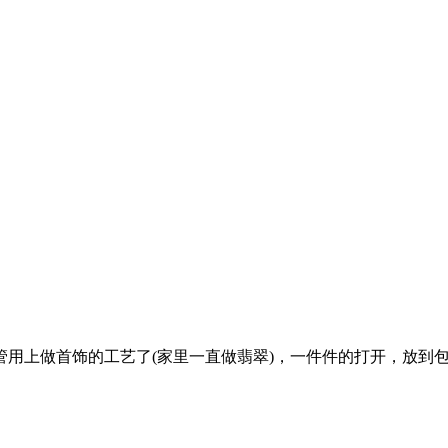
做首饰的工艺了(家里一直做翡翠)，一件件的打开，放到包装里附