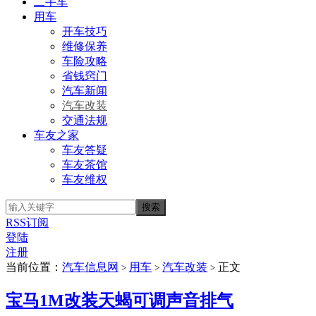
二手车
用车
开车技巧
维修保养
车险攻略
省钱窍门
汽车新闻
汽车改装
交通法规
车友之家
车友答疑
车友茶馆
车友维权
RSS订阅
登陆
注册
当前位置：
汽车信息网
用车
汽车改装
正文
>
>
>
宝马1M改装天蝎可调声音排气