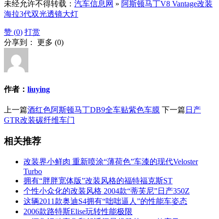
未经允许不得转载：
汽车信息网
»
阿斯顿马丁V8 Vantage改装
海拉3代双光透镜大灯
赞 (
0
)
打赏
分享到：
更多
(
0
)
作者：
liuying
上一篇
酒红色阿斯顿马丁DB9全车贴紫色车膜
下一篇
日产
GTR改装碳纤维车门
相关推荐
改装界小鲜肉 重新喷涂“薄荷色”车漆的现代Veloster
Turbo
拥有“胖胖宽体版”改装风格的福特福克斯ST
个性小众化的改装风格 2004款“蒂芙尼”日产350Z
这辆2011款奥迪S4拥有“咄咄逼人”的性能车姿态
2006款路特斯Elise玩转性能极限