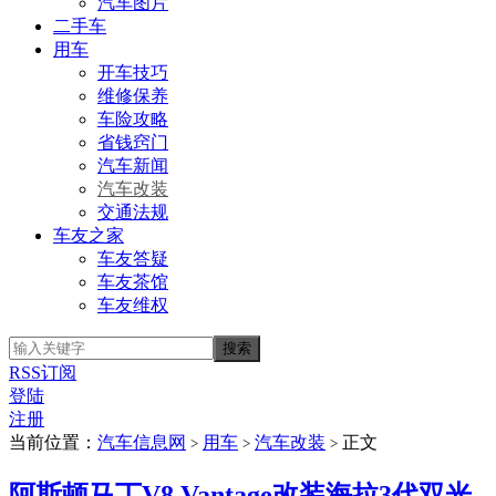
汽车图片
二手车
用车
开车技巧
维修保养
车险攻略
省钱窍门
汽车新闻
汽车改装
交通法规
车友之家
车友答疑
车友茶馆
车友维权
RSS订阅
登陆
注册
当前位置：
汽车信息网
用车
汽车改装
正文
>
>
>
阿斯顿马丁V8 Vantage改装海拉3代双光